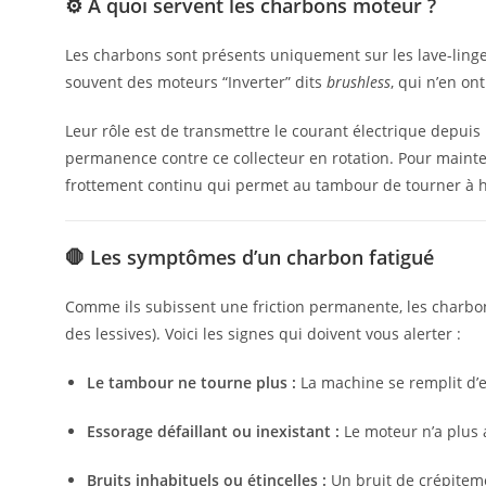
⚙️ À quoi servent les charbons moteur ?
Les charbons sont présents uniquement sur les lave-ling
souvent des moteurs “Inverter” dits
brushless
, qui n’en ont
Leur rôle est de transmettre le courant électrique depuis la
permanence contre ce collecteur en rotation. Pour mainten
frottement continu qui permet au tambour de tourner à h
🛑 Les symptômes d’un charbon fatigué
Comme ils subissent une friction permanente, les charbon
des lessives). Voici les signes qui doivent vous alerter :
Le tambour ne tourne plus :
La machine se remplit d’e
Essorage défaillant ou inexistant :
Le moteur n’a plus 
Bruits inhabituels ou étincelles :
Un bruit de crépiteme