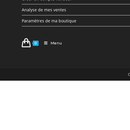
Analyse de mes ventes
Paramètres de ma boutique
Menu
0
C