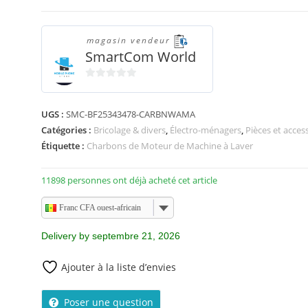
magasin vendeur
SmartCom World
0
s
UGS :
SMC-BF25343478-CARBNWAMA
u
Catégories :
Bricolage & divers
,
Électro-ménagers
,
Pièces et acces
r
5
Étiquette :
Charbons de Moteur de Machine à Laver
11898 personnes ont déjà acheté cet article
Franc CFA ouest-africain
Delivery by septembre 21, 2026
Ajouter à la liste d’envies
Poser une question