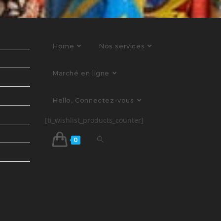
Home
Nos services
Marché en ligne
Hello, Connectez-vous
[ti_wishlist_products_counter]
0