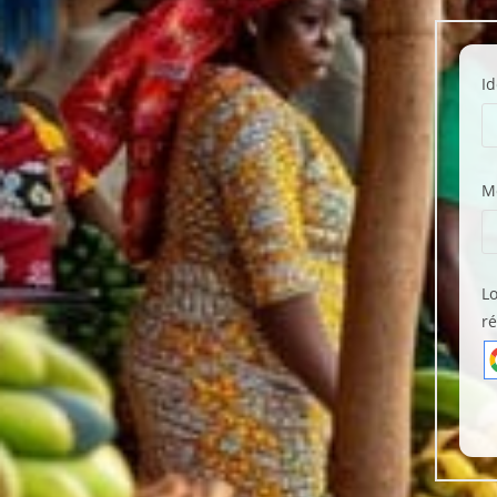
Id
M
Lo
ré