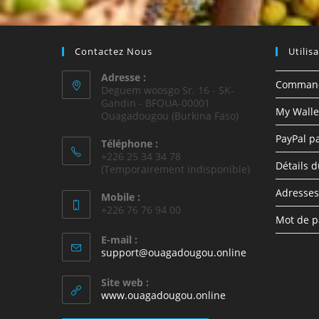
Contactez Nous
Utilis
Adresse :
Comman
Deguem woosgo Sr. 16 - SK-
Gandin - BFOUA-00001
My Walle
Ouagadougou (Burkina Faso)
PayPal p
Téléphone :
+226 25 34 34 78
Détails 
(Temporairement indisponible)
Adresses
Mobile :
+226 76 76 94 00
Mot de p
E-mail :
support@ouagadougou.online
Site web :
www.ouagadougou.online