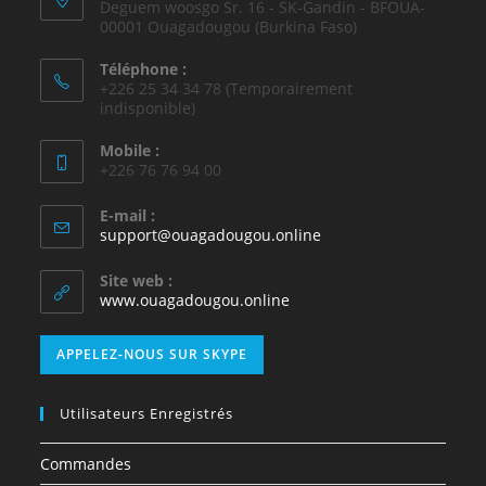
Deguem woosgo Sr. 16 - SK-Gandin - BFOUA-
00001 Ouagadougou (Burkina Faso)
Téléphone :
+226 25 34 34 78 (Temporairement
indisponible)
Mobile :
+226 76 76 94 00
E-mail :
support@ouagadougou.online
Site web :
www.ouagadougou.online
APPELEZ-NOUS SUR SKYPE
Utilisateurs Enregistrés
Commandes