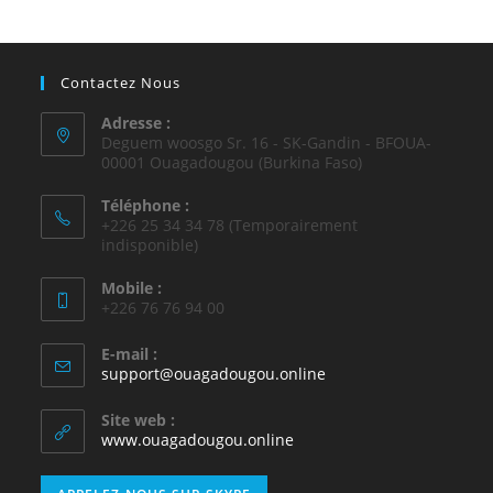
Contactez Nous
Adresse :
Deguem woosgo Sr. 16 - SK-Gandin - BFOUA-
00001 Ouagadougou (Burkina Faso)
Téléphone :
+226 25 34 34 78 (Temporairement
indisponible)
Mobile :
+226 76 76 94 00
E-mail :
support@ouagadougou.online
Site web :
www.ouagadougou.online