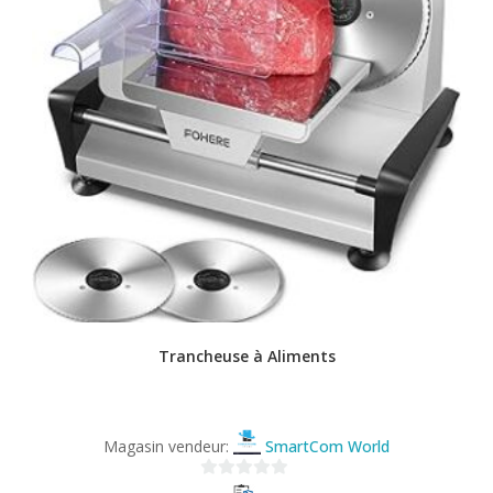
Trancheuse à Aliments
Magasin vendeur:
SmartCom World
0
s
Voir les differentes options
u
r
Bricolage & divers
,
Outillage & Machines
5