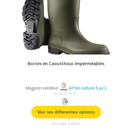
Bottes en Caoutchouc Imperméables
Magasin vendeur:
AF'Gri-culture S.a.r.L
0
s
Voir les differentes options
u
r
Bricolage & divers
5
Delivery by septembre 17, 2026
14278 personnes ont déjà acheté cet article