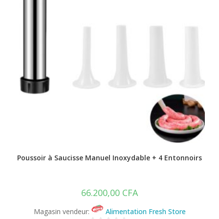
Poussoir à Saucisse Manuel Inoxydable + 4 Entonnoirs
66.200,00
CFA
Magasin vendeur:
Alimentation Fresh Store
0
s
Acheter
u
r
Bricolage & divers
,
Ustenciles
5