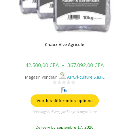
Chaux Vive Agricole
42.500,00
CFA
–
367.092,00
CFA
Magasin vendeur:
AF'Gri-culture S.a.r.L
0
s
Voir les differentes options
u
r
Bricolage & divers
,
Jardinage & agriculture
5
Delivery by septembre 17, 2026
9258 personnes ont déjà acheté cet article