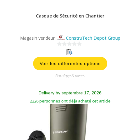
0
s
Voir les differentes options
u
r
Bricolage & divers
5
Delivery by septembre 17, 2026
2226 personnes ont déjà acheté cet article