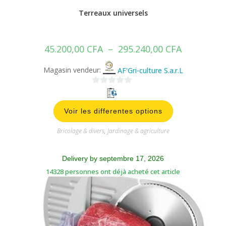
Magasin vendeur:
AF'Gri-culture S.a.r.L
0
s
Voir les differentes options
u
r
Bricolage & divers
,
Jardinage & agriculture
5
Delivery by septembre 17, 2026
14328 personnes ont déjà acheté cet article