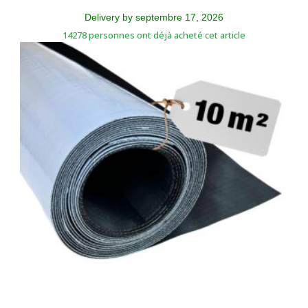
Membrane EPDM Autocollante Etancheite pour Toiture
EasyStick
167.740,00
CFA
–
1.090.312,00
CFA