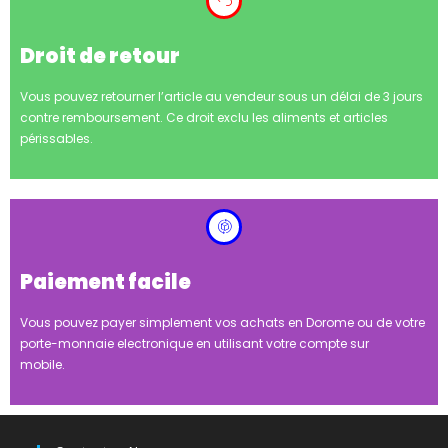
périssables.
Paiement facile
Vous pouvez payer simplement vos achats en Dorome ou de votre
porte-monnaie electronique en utilisant votre compte sur
mobile.
Contactez Nous
Adresse :
Deguem woosgo Sr. 16 - SK-Gandin - BFOUA-
00001 Ouagadougou (Burkina Faso)
Téléphone :