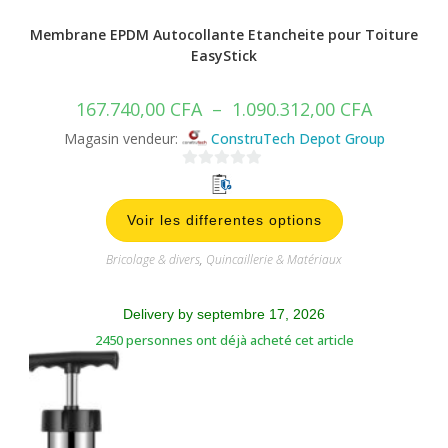
Magasin vendeur:
ConstruTech Depot Group
0
s
Voir les differentes options
u
r
Bricolage & divers
,
Quincaillerie & Matériaux
5
Delivery by septembre 17, 2026
2450 personnes ont déjà acheté cet article