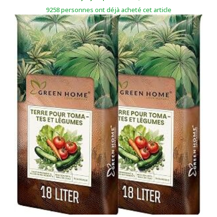
Terreaux universels
45.200,00
CFA
–
295.240,00
CFA