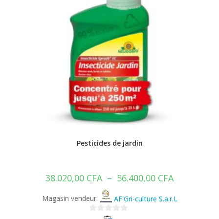
Pesticides de jardin
38.020,00
CFA
–
56.400,00
CFA
Magasin vendeur:
AF'Gri-culture S.a.r.L
0
s
Voir les differentes options
u
r
Bricolage & divers
,
Jardinage & agriculture
,
Pesticides
,
Produits
5
phytosanitaire