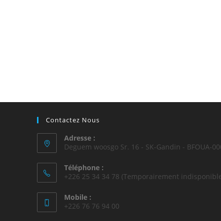
Contactez Nous
Adresse :
Deguem woosgo Sr. 16 - SK-Gandin - BFOUA-00
Téléphone :
+226 25 34 34 78 (Temporairement indisponible
Mobile :
+226 76 76 94 00