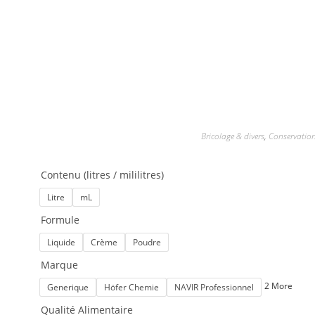
Bricolage & divers
,
Conservation 
Contenu (litres / mililitres)
Litre
mL
Formule
Liquide
Crème
Poudre
Marque
2 More
Generique
Höfer Chemie
NAVIR Professionnel
Qualité Alimentaire