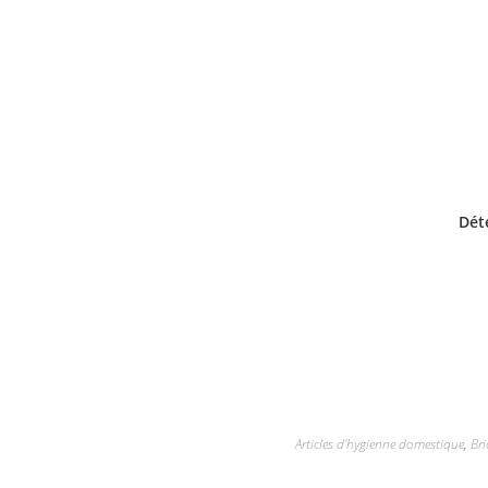
Dét
Articles d'hygienne domestique
,
Bri