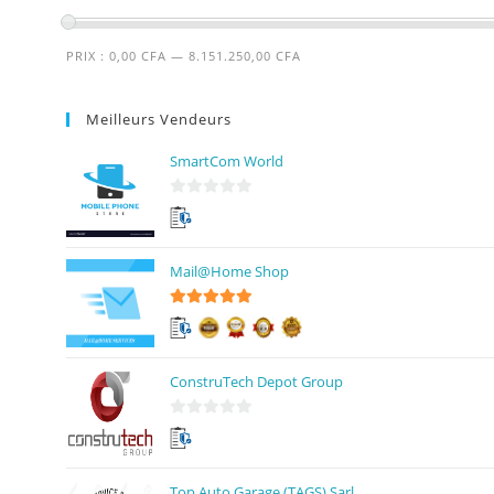
PRIX :
0,00 CFA
—
8.151.250,00 CFA
Meilleurs Vendeurs
SmartCom World
0
s
u
Mail@Home Shop
r
5
5
sur 5
ConstruTech Depot Group
0
s
u
Top Auto Garage (TAGS) Sarl