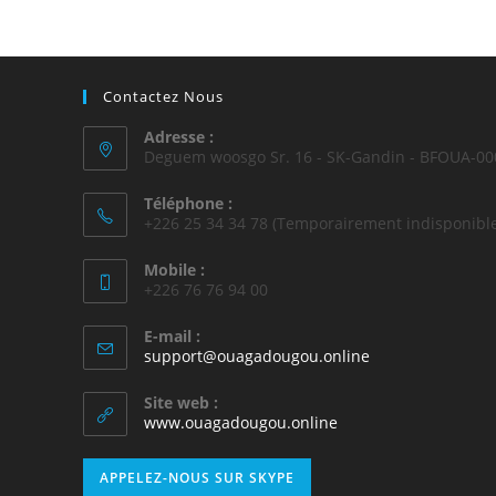
Contactez Nous
Adresse :
Deguem woosgo Sr. 16 - SK-Gandin - BFOUA-00
Téléphone :
+226 25 34 34 78 (Temporairement indisponible
Mobile :
+226 76 76 94 00
E-mail :
support@ouagadougou.online
Site web :
www.ouagadougou.online
APPELEZ-NOUS SUR SKYPE