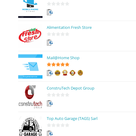
0
s
u
Alimentation Fresh Store
r
5
0
s
u
Mail@Home Shop
r
5
5
sur 5
ConstruTech Depot Group
0
s
u
Top Auto Garage (TAGS) Sarl
r
5
0