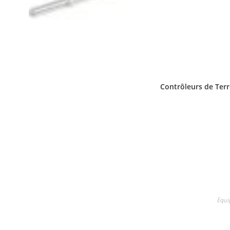
Contrôleurs de Terre
Equi