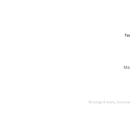
Te
Ma
Bricolage & divers
,
Instrume