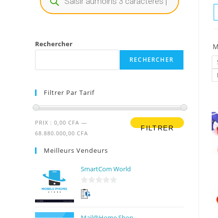
Rechercher
M
RECHERCHER
Filtrer Par Tarif
PRIX :
0,00 CFA
—
FILTRER
68.880.000,00 CFA
Meilleurs Vendeurs
SmartCom World
0
s
u
Mail@Home Shop