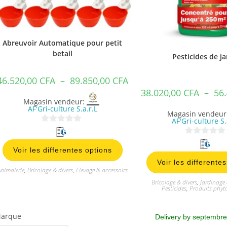
Abreuvoir Automatique pour petit
betail
Pesticides de ja
46.520,00
CFA
–
89.850,00
CFA
38.020,00
CFA
–
56
Magasin vendeur:
AF'Gri-culture S.a.r.L
Magasin vendeur
AF'Gri-culture S.
0
s
0
Voir les differentes options
u
s
Voir les differente
r
u
nimalerie
,
Bricolage & divers
,
Elevage & accessoirs
5
r
Bricolage & divers
,
Jardinage 
5
Pesticides
,
Produits phyt
arque
Delivery by septembre