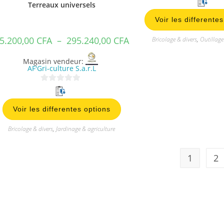
Terreaux universels
s
Voir les differente
u
r
5.200,00
CFA
–
295.240,00
CFA
Bricolage & divers
,
Outillag
5
Magasin vendeur:
AF'Gri-culture S.a.r.L
0
s
Voir les differentes options
u
r
Bricolage & divers
,
Jardinage & agriculture
5
1
2