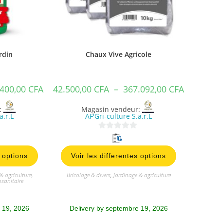
rdin
Chaux Vive Agricole
.400,00
CFA
42.500,00
CFA
–
367.092,00
CFA
:
Magasin vendeur:
a.r.L
AF'Gri-culture S.a.r.L
0
s
s options
Voir les differentes options
u
r
& agriculture
,
Bricolage & divers
,
Jardinage & agriculture
5
osanitaire
 19, 2026
Delivery by septembre 19, 2026