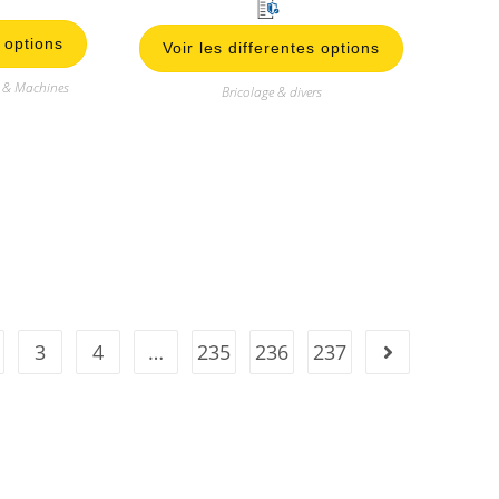
0
s
s options
Voir les differentes options
u
r
e & Machines
Bricolage & divers
5
3
4
…
235
236
237