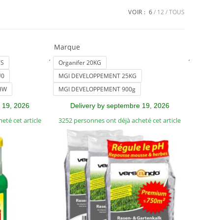
VOIR :
6
12
TOUS
Marque
1 More
1 More
TS
Organifer 20KG
U0
MGI DEVELOPPEMENT 25KG
5HW
MGI DEVELOPPEMENT 900g
 19, 2026
Delivery by septembre 19, 2026
eté cet article
3252 personnes ont déjà acheté cet article