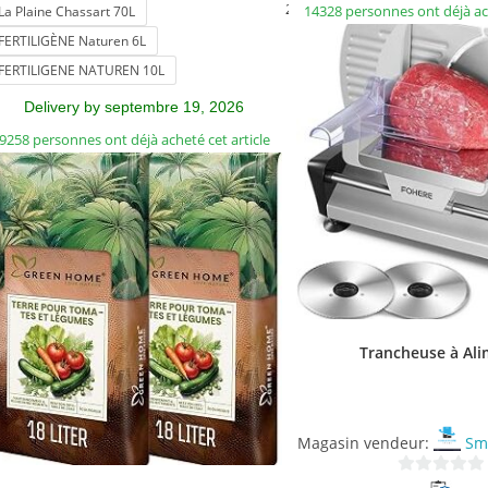
2 More
14328 personnes ont déjà ach
La Plaine Chassart 70L
FERTILIGÈNE Naturen 6L
FERTILIGENE NATUREN 10L
Delivery by septembre 19, 2026
9258 personnes ont déjà acheté cet article
Trancheuse à Al
Magasin vendeur:
Sm
0