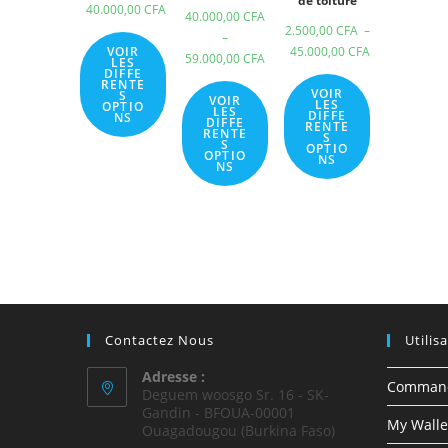
de toiture
40.000,00
CFA
40.000,00
CFA
2.500,00
CFA
–
–
VOIR
45.000,00
CFA
59.000,00
CFA
LES
DIFFE
RENTE
VOIR
S
VOIR
LES
OPTIO
LES
DIFFE
NS
DIFFE
RENTE
RENTE
S
S
OPTIO
OPTIO
NS
NS
Contactez Nous
Utilis
Adresse :
Comman
Deguem woosgo Sr. 16 - SK-
Gandin - BFOUA-00001
My Walle
Ouagadougou (Burkina Faso)