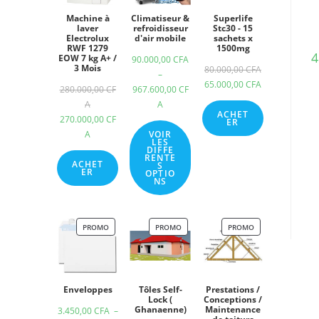
Machine à
Climatiseur &
Superlife
laver
refroidisseur
Stc30 - 15
Electrolux
d'air mobile
sachets x
RWF 1279
1500mg
4
EOW 7 kg A+ /
90.000,00
CFA
3 Mois
80.000,00
CFA
–
65.000,00
CFA
280.000,00
CF
967.600,00
CF
A
A
ACHET
270.000,00
CF
ER
A
VOIR
LES
DIFFE
RENTE
ACHET
S
ER
OPTIO
NS
PROMO
PROMO
PROMO
Enveloppes
Tôles Self-
Prestations /
Lock (
Conceptions /
Ghanaenne)
Maintenance
3.450,00
CFA
–