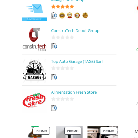
r
5
5
sur 5
ConstruTech Depot Group
0
s
u
Top Auto Garage (TAGS) Sarl
r
5
0
s
u
Alimentation Fresh Store
r
5
A
0
s
u
r
M
PROMO
PROMO
PROMO
5