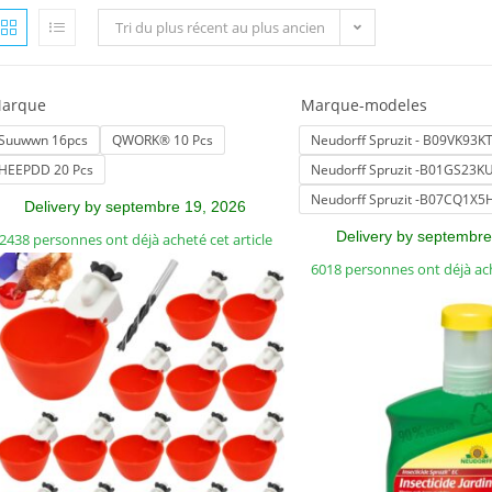
Tri du plus récent au plus ancien
arque
Marque-modeles
Suuwwn 16pcs
QWORK® 10 Pcs
Neudorff Spruzit - B09VK93K
HEEPDD 20 Pcs
Neudorff Spruzit -B01GS23K
Neudorff Spruzit -B07CQ1X
Delivery by septembre 19, 2026
Delivery by septembre
2438 personnes ont déjà acheté cet article
6018 personnes ont déjà ach