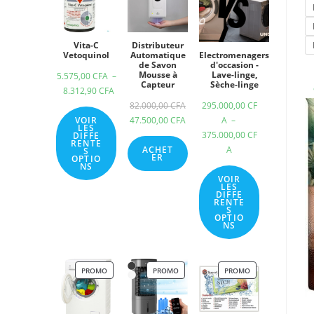
Vita-C
Distributeur
Vetoquinol
Automatique
Electromenagers
de Savon
d'occasion -
Mousse à
Lave-linge,
5.575,00
CFA
–
Capteur
Sèche-linge
8.312,90
CFA
82.000,00
CFA
295.000,00
CF
VOIR
47.500,00
CFA
A
–
LES
375.000,00
CF
DIFFE
RENTE
ACHET
A
S
ER
OPTIO
NS
VOIR
LES
DIFFE
RENTE
S
OPTIO
NS
PROMO
PROMO
PROMO