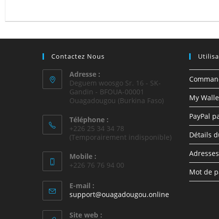
Contactez Nous
Utilis
Adresse :
Comman
Deguem woosgo Sr. 16 - SK-
Gandin - BFOUA-00001
My Walle
Ouagadougou (Burkina Faso)
PayPal p
Téléphone :
+226 25 34 34 78
Détails 
(Temporairement indisponible)
Adresses
Mobile :
+226 76 76 94 00
Mot de p
E-mail :
support@ouagadougou.online
Site web :