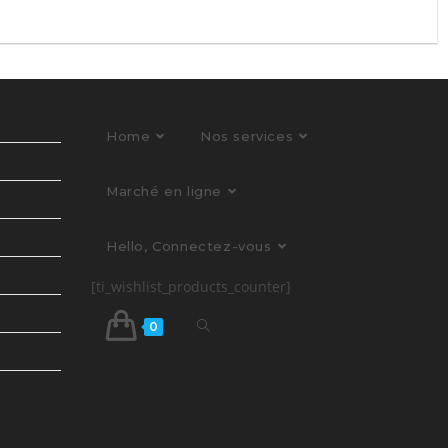
Home
Nos services
Marché en ligne
Hello, Connectez-vous
[ti_wishlist_products_counter]
0