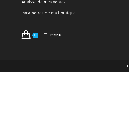
Analyse de mes ventes
Paramètres de ma boutique
Menu
0
C