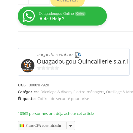
Ouagadougou|Online
Online
Aide / Help?
magasin vendeur
Ouagadougou Quincaillerie s.a.r.l
0
s
UGS :
B0001IP920
u
Catégories :
Bricolage & divers
,
Électro-ménagers
,
Outillage & Ma
r
Étiquette :
Coffret de sécurité pour prise
5
10365 personnes ont déjà acheté cet article
Franc CFA ouest-africain