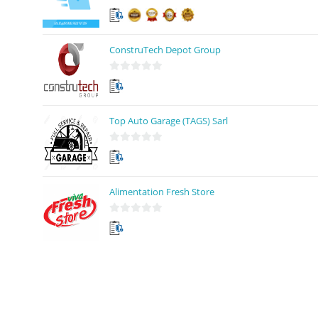
5
sur 5
ConstruTech Depot Group
0
s
u
Top Auto Garage (TAGS) Sarl
r
5
0
s
u
Alimentation Fresh Store
r
5
0
s
u
r
5