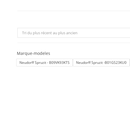
Tri du plus récent au plus ancien
Marque-modeles
Neudorff Spruzit - B09VK93KTS
Neudorff Spruzit -B01GS23KU0