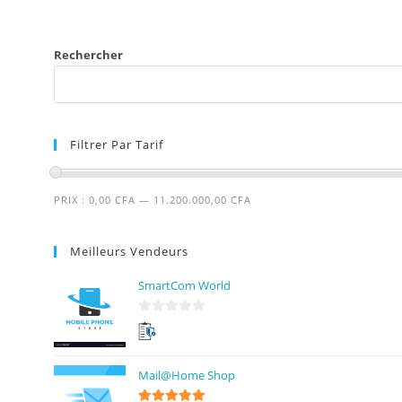
Rechercher
Filtrer Par Tarif
PRIX :
0,00 CFA
—
11.200.000,00 CFA
Meilleurs Vendeurs
SmartCom World
0
s
u
Mail@Home Shop
r
5