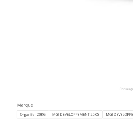
Bricolage
Marque
Organifer 20KG
MGI DEVELOPPEMENT 25KG
MGI DEVELOPP