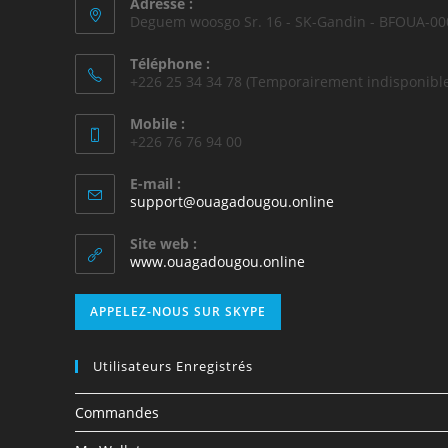
Adresse :
Deguem woosgo Sr. 16 - SK-Gandin - BFOUA-00
Téléphone :
+226 25 34 34 78 (Temporairement indisponible
Mobile :
+226 76 76 94 00
E-mail :
support@ouagadougou.online
Site web :
www.ouagadougou.online
APPELEZ-NOUS SUR SKYPE
Utilisateurs Enregistrés
Commandes