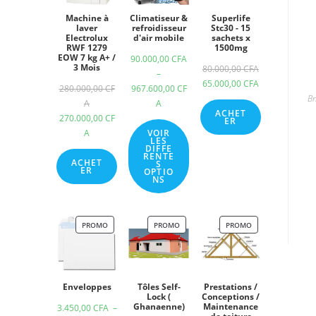
Machine à
Climatiseur &
Superlife
laver
refroidisseur
Stc30 - 15
Electrolux
d'air mobile
sachets x
RWF 1279
1500mg
EOW 7 kg A+ /
90.000,00
CFA
3 Mois
80.000,00
CFA
–
65.000,00
CFA
280.000,00
CF
967.600,00
CF
Br
A
A
ACHET
270.000,00
CF
ER
A
VOIR
LES
DIFFE
RENTE
ACHET
S
ER
OPTIO
NS
PROMO
PROMO
PROMO
Enveloppes
Tôles Self-
Prestations /
Lock (
Conceptions /
Ghanaenne)
Maintenance
3.450,00
CFA
–