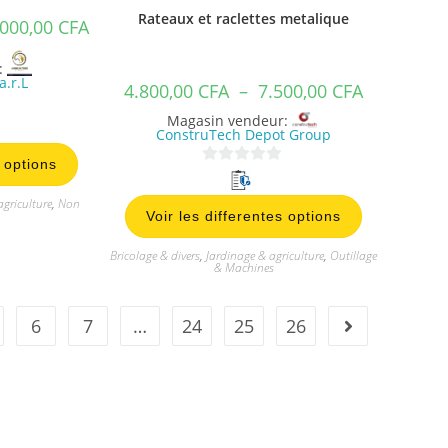
Rateaux et raclettes metalique
.000,00
CFA
:
a.r.L
4.800,00
CFA
–
7.500,00
CFA
Magasin vendeur:
ConstruTech Depot Group
s options
0
s
agriculture
,
Non
Voir les differentes options
u
r
Bricolage & divers
,
Jardinage & agriculture
,
Outillage
5
& Machines
6
7
…
24
25
26