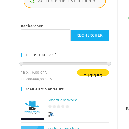
Rechercher
RECHERCHER
Filtrer Par Tarif
PRIX :
0,00 CFA
—
FILTRER
11.200.000,00 CFA
Meilleurs Vendeurs
SmartCom World
R
0
s
u
Mail@Home Shop