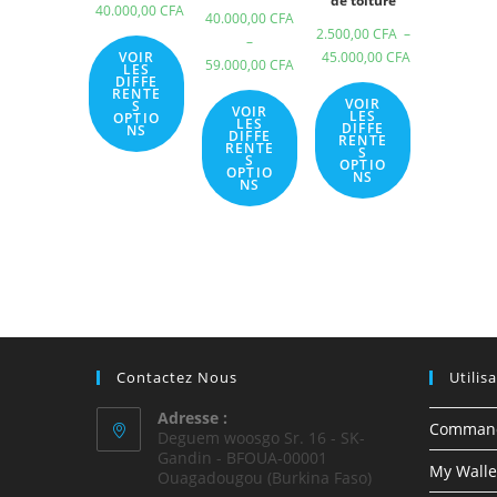
de toiture
40.000,00
CFA
40.000,00
CFA
2.500,00
CFA
–
–
VOIR
45.000,00
CFA
59.000,00
CFA
LES
DIFFE
RENTE
VOIR
S
VOIR
LES
OPTIO
LES
DIFFE
NS
DIFFE
RENTE
RENTE
S
S
OPTIO
OPTIO
NS
NS
Contactez Nous
Utilis
Adresse :
Comman
Deguem woosgo Sr. 16 - SK-
Gandin - BFOUA-00001
My Walle
Ouagadougou (Burkina Faso)