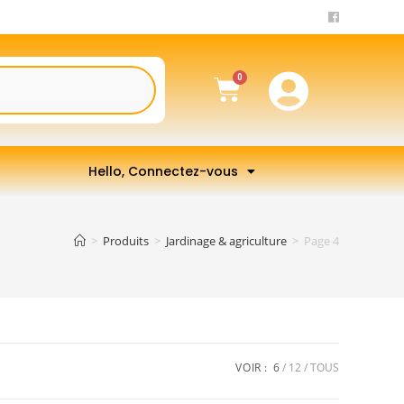
Hello, Connectez-vous
>
Produits
>
Jardinage & agriculture
>
Page 4
VOIR :
6
12
TOUS