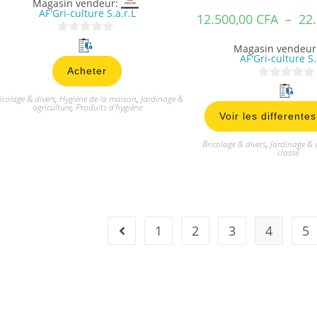
Magasin vendeur:
AF'Gri-culture S.a.r.L
12.500,00
CFA
–
22
0
Magasin vendeur
s
AF'Gri-culture S.
Acheter
u
0
r
icolage & divers
,
Hygiène de la maison
,
Jardinage &
s
5
agriculture
,
Produits d'hygiène
Voir les differente
u
r
Bricolage & divers
,
Jardinage & 
5
classé
1
2
3
4
5