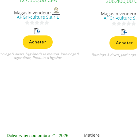
206.400,00
Magasin vendeur:
Magasin vendeur
AF'Gri-culture S.a.r.L
AF'Gri-culture S.
0
0
s
s
Acheter
Acheter
u
u
r
r
icolage & divers
,
Hygiène de la maison
,
Jardinage &
Bricolage & divers
,
Jardinage 
5
5
agriculture
,
Produits d'hygiène
Matiere
Delivery by septembre 21, 2026