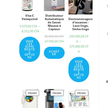
Vita-C
Distributeur
Vetoquinol
Automatique
Electromenagers
de Savon
d'occasion -
Mousse à
Lave-linge,
5.575,00
CFA
–
Capteur
Sèche-linge
8.312,90
CFA
82.000,00
CFA
295.000,00
CF
VOIR
47.500,00
CFA
A
–
LES
375.000,00
CF
DIFFE
RENTE
ACHET
A
S
ER
OPTIO
NS
VOIR
LES
DIFFE
RENTE
S
OPTIO
NS
R
PROMO
PROMO
PROMO