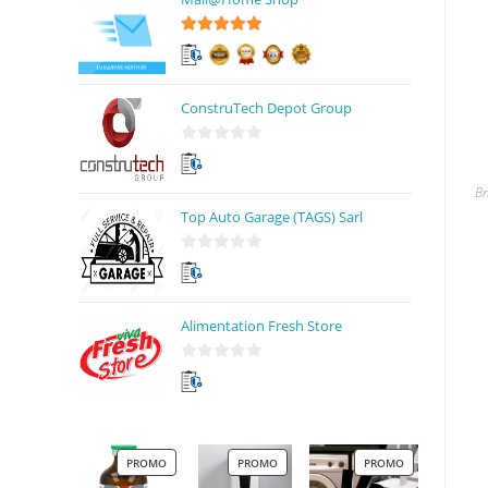
r
5
5
sur 5
ConstruTech Depot Group
0
s
Br
u
Top Auto Garage (TAGS) Sarl
r
5
0
s
u
Alimentation Fresh Store
r
5
0
s
u
r
PROMO
PROMO
PROMO
5