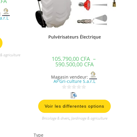
CFA
:
a.r.L
Pulvérisateurs Électrique
& agriculture
105.790,00
CFA
–
590.500,00
CFA
Magasin vendeur:
AF'Gri-culture S.a.r.L
0
s
Voir les differentes options
u
r
Bricolage & divers
,
Jardinage & agriculture
5
Type