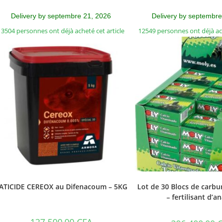
Delivery by septembre 21, 2026
Delivery by septembre
13504 personnes ont déjà acheté cet article
12549 personnes ont déjà ach
ATICIDE CEREOX au Difenacoum – 5KG
Lot de 30 Blocs de carbu
– fertilisant d’a
127.500,00
CFA