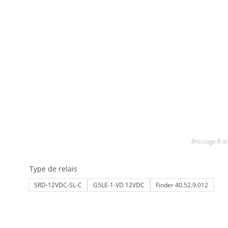
Bricolage & di
Type de relais
SRD-12VDC-SL-C
G5LE-1-VD 12VDC
Finder 40.52.9.012