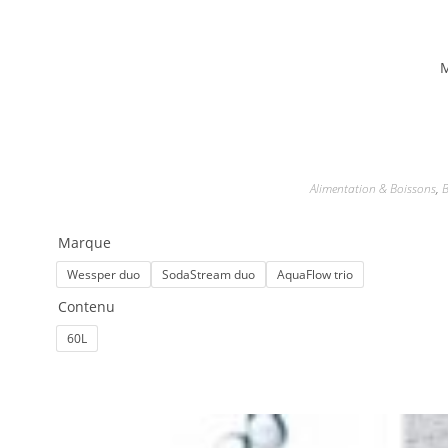
M
Alimentation & Boissons
,
B
Marque
Wessper duo
SodaStream duo
AquaFlow trio
Contenu
60L