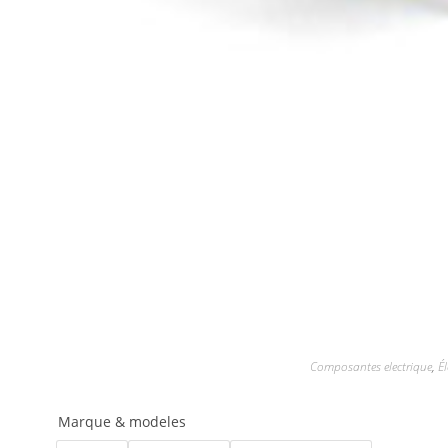
Composantes electrique
,
É
Marque & modeles