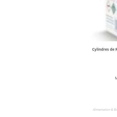
Cylindres de 
M
Alimentation & B