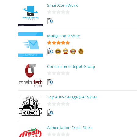
SmartCom World
0
s
u
Mail@Home Shop
r
5
5
sur 5
ConstruTech Depot Group
0
s
u
Top Auto Garage (TAGS) Sarl
r
5
0
s
u
Alimentation Fresh Store
r
5