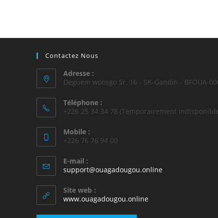
Contactez Nous
Adresse :
Deguem woosgo Sr. 16 - SK-Gandin - BFOUA-00
Téléphone :
+226 25 34 34 78 (Temporairement indisponible
Mobile :
+226 76 76 94 00
E-mail :
support@ouagadougou.online
Site web :
www.ouagadougou.online