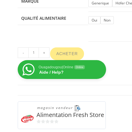
MARQUE
Generique
Höfer Ch
QUALITÉ ALIMENTAIRE
Oui
Non
-
+
ACHETER
Ouagadougou|Online
Online
Aide / Help?
magasin vendeur
Alimentation Fresh Store
0