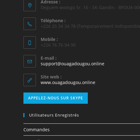
Adresse :
Deguem woosgo Sr. 16 - SK-Gandin - BFOUA-00
Téléphone :
+226 25 34 34 78 (Temporairement indisponible
Mobile :
+226 76 76 94 00
E-mail :
support@ouagadougou.online
Site web :
www.ouagadougou.online
APPELEZ-NOUS SUR SKYPE
Utilisateurs Enregistrés
Commandes