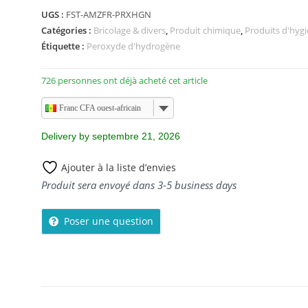
s
UGS :
FST-AMZFR-PRXHGN
u
Catégories :
Bricolage & divers
,
Produit chimique
,
Produits d'hyg
r
Étiquette :
Peroxyde d'hydrogène
5
726 personnes ont déjà acheté cet article
Franc CFA ouest-africain
Delivery by septembre 21, 2026
Ajouter à la liste d’envies
Produit sera envoyé dans 3-5 business days
Poser une question