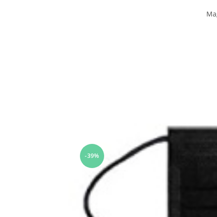
Ma
-39%