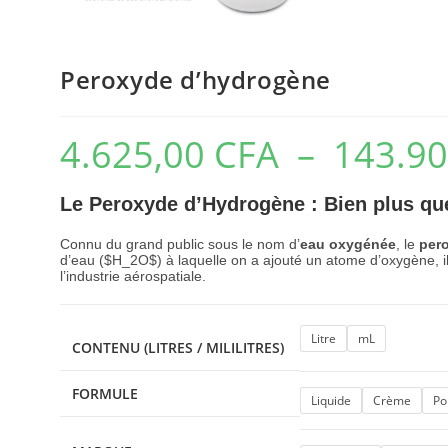
Peroxyde d’hydrogène
4.625,00
CFA
–
143.9
Le Peroxyde d’Hydrogène : Bien plus qu
Connu du grand public sous le nom d’
eau oxygénée
, le
per
d’eau (
$H_2O$
) à laquelle on a ajouté un atome d’oxygène, 
l’industrie aérospatiale.
Litre
mL
CONTENU (LITRES / MILILITRES)
FORMULE
Liquide
Crème
Po