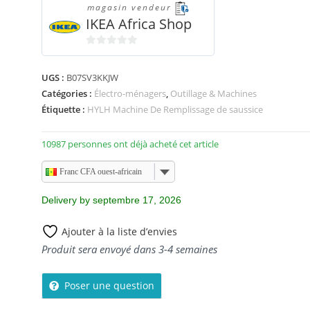
magasin vendeur
IKEA Africa Shop
0
s
UGS :
B07SV3KKJW
u
Catégories :
Électro-ménagers
,
Outillage & Machines
r
Étiquette :
HYLH Machine De Remplissage de saussice
5
10987 personnes ont déjà acheté cet article
Franc CFA ouest-africain
Delivery by septembre 17, 2026
Ajouter à la liste d’envies
Produit sera envoyé dans 3-4 semaines
Poser une question