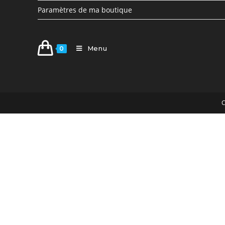
Paramètres de ma boutique
Menu
0
C