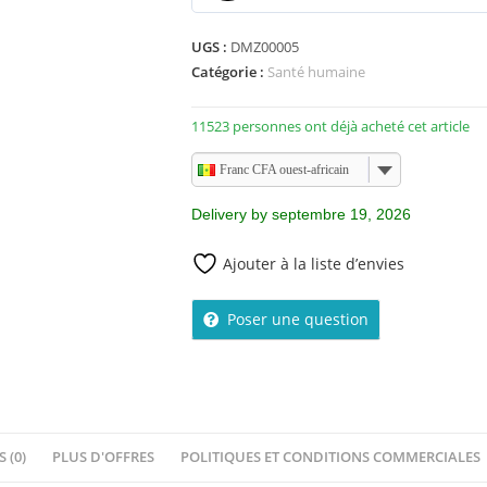
0
s
UGS :
DMZ00005
u
Catégorie :
Santé humaine
r
5
11523 personnes ont déjà acheté cet article
Franc CFA ouest-africain
Delivery by septembre 19, 2026
Ajouter à la liste d’envies
Poser une question
S (0)
PLUS D'OFFRES
POLITIQUES ET CONDITIONS COMMERCIALES