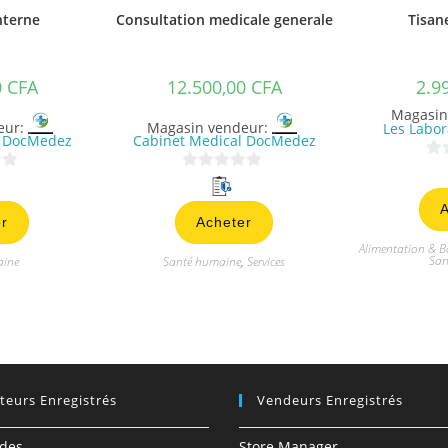
nterne
Consultation medicale generale
Tisan
0
CFA
12.500,00
CFA
2.9
Magasin
eur:
Magasin vendeur:
Les Labor
l DocMedez
Cabinet Medical DocMedez
0
0
s
s
A
u
r
Acheter
u
r
r
Alimentation & B
5
San
aine
Santé humaine
,
Services
5
ateurs Enregistrés
Vendeurs Enregistrés
des
Store Manager