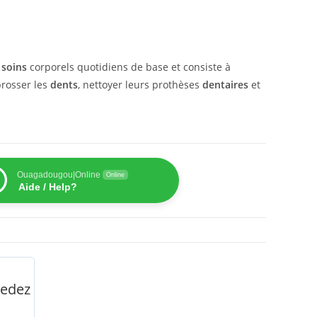
s
soins
corporels quotidiens de base et consiste à
brosser les
dents
, nettoyer leurs prothèses
dentaires
et
Ouagadougou|Online
Online
Aide / Help?
Medez