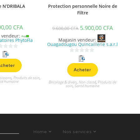
e N’DRIBALA
Protection personnelle Noire de
Filtre
90,00
CFA
5.900,00
CFA
9.600,00
CFA
 vendeur:
Magasin vendeur:
atoires PhytoFla
Ouagadougou Quincaillerie s.a.r.l
0
s
cheter
Acheter
u
oissons
,
Produits de soin
,
r
té humaine
Bricolage & divers
,
Non classé
,
Produits de
5
soin
,
Santé humaine
Home
Nos services