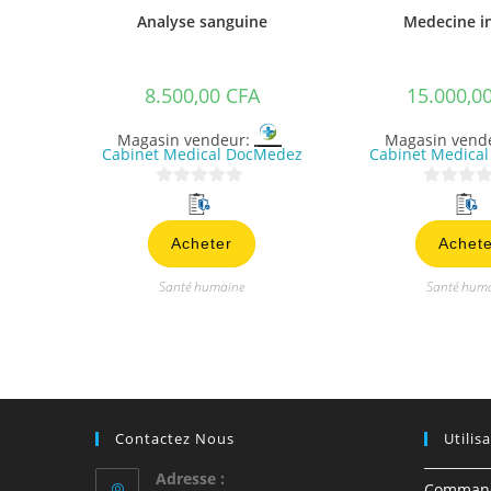
Analyse sanguine
Medecine i
8.500,00
CFA
15.000,0
Magasin vendeur:
Magasin vend
Cabinet Medical DocMedez
Cabinet Medica
0
0
s
s
Acheter
Achete
u
u
r
r
Santé humaine
Santé hum
5
5
Contactez Nous
Utilis
Adresse :
Comman