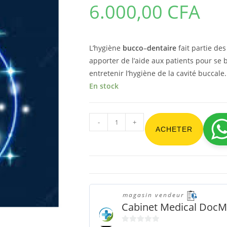
6.000,00
CFA
L’hygiène
bucco
–
dentaire
fait partie de
apporter de l’aide aux patients pour se 
entretenir l’hygiène de la cavité buccale.
En stock
-
+
ACHETER
magasin vendeur
Cabinet Medical Doc