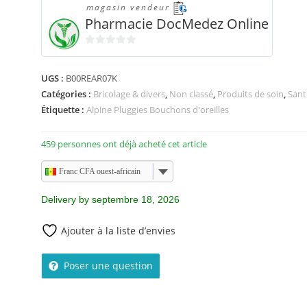
magasin vendeur
Pharmacie DocMedez Online
0
s
UGS :
B00REAR07K
u
Catégories :
Bricolage & divers
,
Non classé
,
Produits de soin
,
Sant
r
Étiquette :
Alpine Pluggies Bouchons d'oreilles
5
459 personnes ont déjà acheté cet article
Franc CFA ouest-africain
Delivery by septembre 18, 2026
Ajouter à la liste d’envies
Poser une question