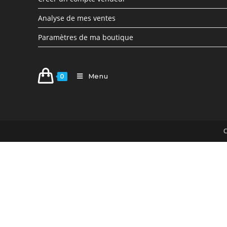
Analyse de mes ventes
Paramètres de ma boutique
Menu
0
C