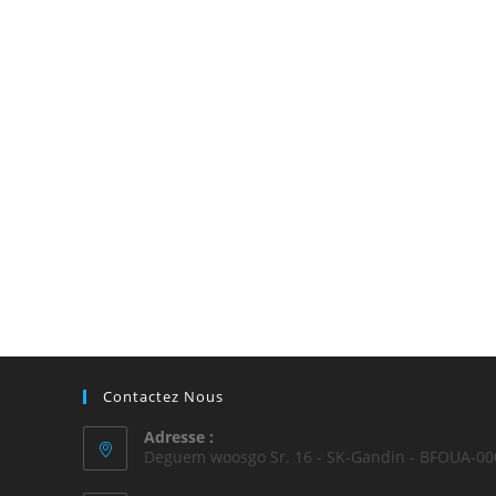
Contactez Nous
Adresse :
Deguem woosgo Sr. 16 - SK-Gandin - BFOUA-00