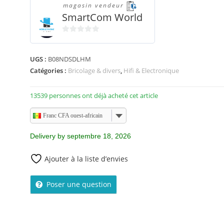
magasin vendeur
SmartCom World
0
s
UGS :
B08NDSDLHM
u
Catégories :
Bricolage & divers
,
Hifi & Electronique
r
5
13539 personnes ont déjà acheté cet article
Franc CFA ouest-africain
Delivery by septembre 18, 2026
Ajouter à la liste d’envies
Poser une question