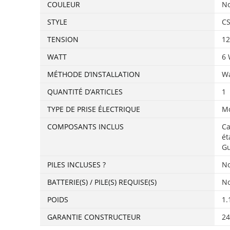
COULEUR
‎N
STYLE
‎C
TENSION
‎1
WATT
‎6
MÉTHODE D’INSTALLATION
‎W
QUANTITÉ D’ARTICLES
‎1
TYPE DE PRISE ÉLECTRIQUE
‎M
COMPOSANTS INCLUS
‎C
ét
Gu
PILES INCLUSES ?
‎N
BATTERIE(S) / PILE(S) REQUISE(S)
‎N
POIDS
‎1
GARANTIE CONSTRUCTEUR
‎2