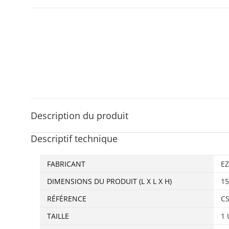
Description du produit
Descriptif technique
FABRICANT
‎E
DIMENSIONS DU PRODUIT (L X L X H)
‎1
RÉFÉRENCE
‎C
TAILLE
‎1