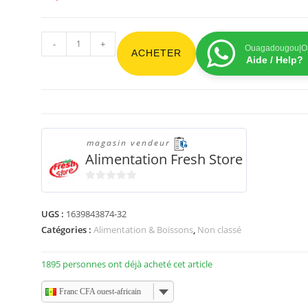
-
+
Ouagadougou|On
ACHETER
Aide / Help?
magasin vendeur
Alimentation Fresh Store
0
s
UGS :
1639843874-32
u
Catégories :
Alimentation & Boissons
,
Non classé
r
5
1895 personnes ont déjà acheté cet article
Franc CFA ouest-africain