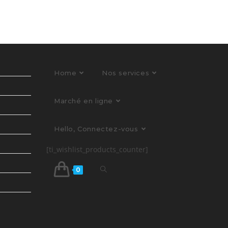
Home
Nos services
Marché en ligne
Hello, Connectez-vous
[ti_wishlist_products_counter]
0