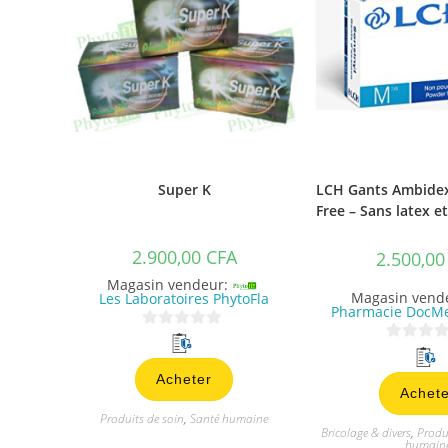
Super K
LCH Gants Ambidex
Free – Sans latex 
2.900,00
CFA
2.500,0
Magasin vendeur:
Magasin vend
Les Laboratoires PhytoFla
Pharmacie DocMe
0
0
s
s
Acheter
u
Achete
u
r
Produits de soin
,
Santé humaine
r
5
Bricolage & divers
,
Produi
5
humain