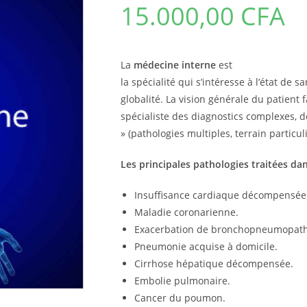
15.000,00
CFA
La
médecine interne
est
la spécialité qui s’intéresse à l’état de 
globalité. La vision générale du patient fa
spécialiste des diagnostics complexes, d
» (pathologies multiples, terrain particul
Les principales
pathologies
traitées dan
Insuffisance cardiaque décompensée
Maladie coronarienne.
Exacerbation de bronchopneumopathi
Pneumonie acquise à domicile.
Cirrhose hépatique décompensée.
Embolie pulmonaire.
Cancer du poumon.