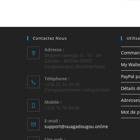
Contactez Nous
Utilis
Adresse :
Comman
Deguem woosgo Sr. 16 - SK-
Gandin - BFOUA-00001
My Walle
Ouagadougou (Burkina Faso)
PayPal p
Téléphone :
+226 25 34 34 78
Détails 
(Temporairement indisponible)
Adresses
Mobile :
+226 76 76 94 00
Mot de p
E-mail :
support@ouagadougou.online
Site web :