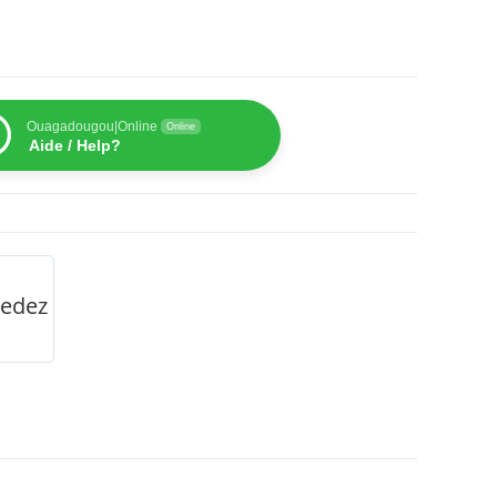
Ouagadougou|Online
Online
Aide / Help?
Medez