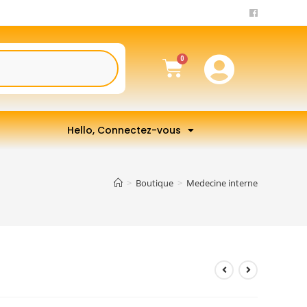
Hello, Connectez-vous
>
Boutique
>
Medecine interne