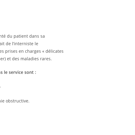
santé du patient dans sa
it de l’interniste le
es prises en charges « délicates
ier) et des maladies rares.
s le service sont :
.
e obstructive.