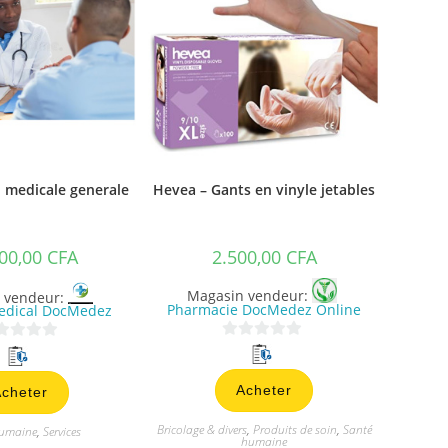
 medicale generale
Hevea – Gants en vinyle jetables
00,00
CFA
2.500,00
CFA
Magasin vendeur:
 vendeur:
Pharmacie DocMedez Online
edical DocMedez
0
s
Acheter
cheter
u
r
Bricolage & divers
,
Produits de soin
,
Santé
humaine
,
Services
5
humaine