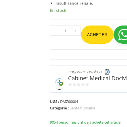
Insuffisance rénale.
En stock
-
+
ACHETER
magasin vendeur
Cabinet Medical Doc
0
s
UGS :
DMZ00004
u
Catégorie :
Santé humaine
r
5
9054 personnes ont déjà acheté cet article