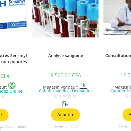
tres Sensinyl
Analyse sanguine
Consultation
et non poudrés
8.500,00
CFA
12.5
0
CFA
Magasin vendeur:
Magasin
eur:
Cabinet Medical DocMedez
Cabinet M
dez Online
0
0
s
s
Acheter
A
r
u
u
r
r
Santé humaine
Santé 
ts de soin
,
Santé
5
5
e