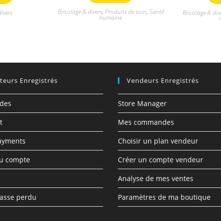
r
r
Bricolage & divers
,
Produits de soin
,
Santé
ivers
Bricolage & div
5
5
humaine
ateurs Enregistrés
Vendeurs Enregistrés
des
Store Manager
t
Mes commandes
ayments
Choisir un plan vendeur
du compte
Créer un compte vendeur
Analyse de mes ventes
asse perdu
Paramètres de ma boutique