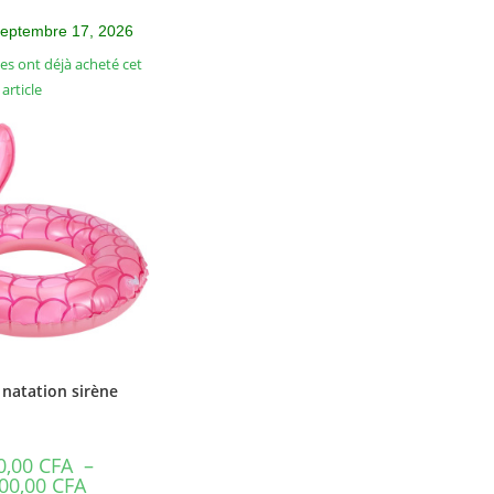
septembre 17, 2026
s ont déjà acheté cet
article
natation sirène
0,00
CFA
–
00,00
CFA