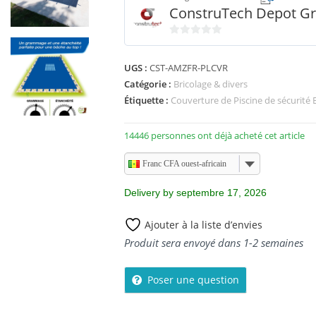
ConstruTech Depot G
0
s
UGS :
CST-AMZFR-PLCVR
u
Catégorie :
Bricolage & divers
r
Étiquette :
Couverture de Piscine de sécurité 
5
14446 personnes ont déjà acheté cet article
Franc CFA ouest-africain
Delivery by septembre 17, 2026
Ajouter à la liste d’envies
Produit sera envoyé dans 1-2 semaines
Poser une question