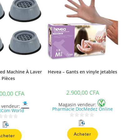
ed Machine À Laver
Hevea – Gants en vinyle jetables
 Pièces
2.900,00
CFA
00,00
CFA
Magasin vendeur:
 vendeur:
Pharmacie DocMedez Online
tCom World
0
s
Acheter
u
cheter