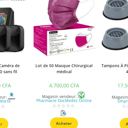
 Caméra de
Lot de 50 Masque Chirurgical
Tampons À Pi
 sans fil
médical
4
0
CFA
4.700,00
CFA
17.5
Magasin vendeur:
eur:
Magasin
Pharmacie DocMedez Online
World
Smar
0
0
s
s
Acheter
r
A
u
u