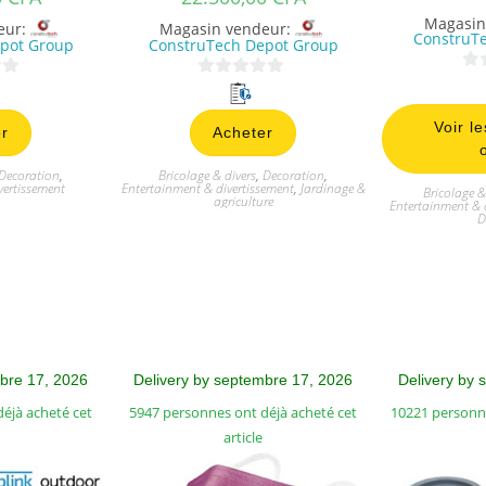
Magasin
eur:
Magasin vendeur:
ConstruT
pot Group
ConstruTech Depot Group
0
0
s
s
Voir le
u
r
Acheter
u
r
r
Decoration
,
Bricolage & divers
,
Decoration
,
5
5
vertissement
Entertainment & divertissement
,
Jardinage &
Bricolage &
agriculture
Entertainment & 
D
mbre 17, 2026
Delivery by septembre 17, 2026
Delivery by 
éjà acheté cet
5947 personnes ont déjà acheté cet
10221 personne
article