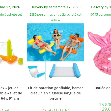
mbre 17, 2026
Delivery by septembre 17, 2026
Delivery by 
déjà acheté cet
2830 personnes ont déjà acheté cet
10745 personne
article
tex – jeu de
Lit de natation gonflable, hamac
Bouée de 
ble – filet de
d’eau 4 en 1 Chaise longue de
x 64 x 91 cm
piscine
15.80
29.6
0
CFA
22.500,00
CFA