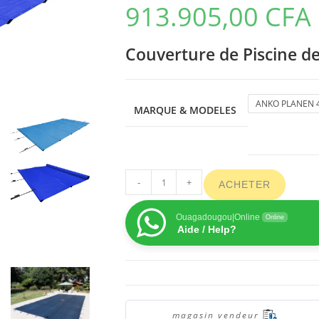
913.905,00
CFA
Couverture de Piscine de
ANKO PLANEN 4
MARQUE & MODELES
-
+
ACHETER
Ouagadougou|Online
Online
Aide / Help?
magasin vendeur