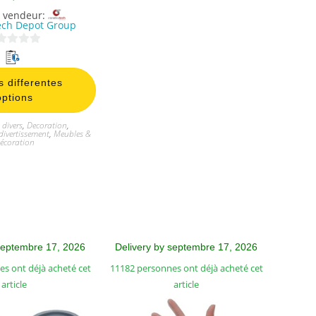
 vendeur:
ech Depot Group
s differentes
options
 divers
,
Decoration
,
divertissement
,
Meubles &
écoration
septembre 17, 2026
Delivery by septembre 17, 2026
s ont déjà acheté cet
11182 personnes ont déjà acheté cet
article
article