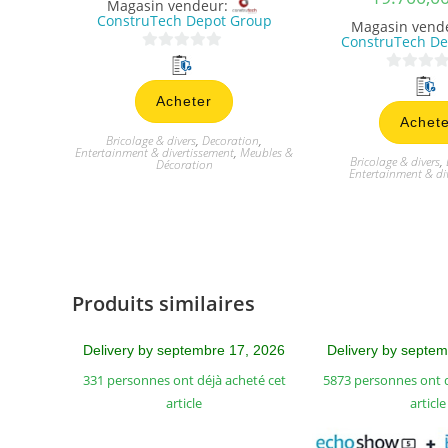
Magasin vendeur:
ConstruTech Depot Group
Magasin vend
ConstruTech De
0
0
s
Acheter
s
u
Achete
u
r
Bricolage & divers
,
Decoration
,
r
5
Entertainment & divertissement
,
Meubles &
Bricolage & divers
,
Décoration
5
Entertainment & di
Produits similaires
Delivery by septembre 17, 2026
Delivery by septe
331 personnes ont déjà acheté cet
5873 personnes ont d
article
article