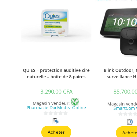
QUIES – protection auditive cire
Blink Outdoor,
naturelle – boite de 8 paires
surveillance HD
3.290,00
CFA
85.700,0
Magasin vendeur:
Magasin vend
Pharmacie DocMedez Online
SmartCom 
0
0
s
s
Acheter
Achete
u
u