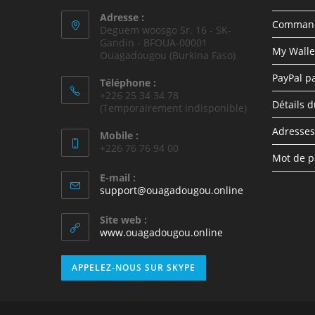
Adresse :
Comman
Deguem woosgo Sr. 16 - SK-
Gandin - BFOUA-00001
My Walle
Ouagadougou (Burkina Faso)
PayPal p
Téléphone :
+226 25 34 34 78
Détails 
(Temporairement indisponible)
Adresses
Mobile :
+226 76 76 94 00
Mot de p
E-mail :
support@ouagadougou.online
Site web :
www.ouagadougou.online
APPELEZ-NOUS SUR SKYPE