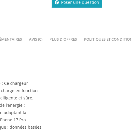
Poser une question
ÉMENTAIRES
AVIS (0)
PLUS D'OFFRES
POLITIQUES ET CONDITI
 : Ce chargeur
 charge en fonction
lligente et sûre.
e l’énergie :
en adaptant la
 iPhone 17 Pro
que : données basées