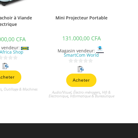
choir à Viande
Mini Projecteur Portable
ectrique
131.000,00
CFA
000,00
CFA
 vendeur:
Magasin vendeur:
Africa Shop
SmartCom World
0
s
cheter
Acheter
u
r
rs
,
Outillage & Machines
Audio/Visuel
,
Électro-ménagers
,
Hifi &
5
Electronique
,
Informatique & Bureautique