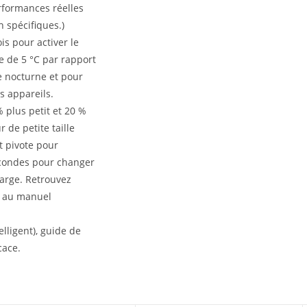
erformances réelles
n spécifiques.)
is pour activer le
e de 5 °C par rapport
e nocturne et pour
s appareils.
 plus petit et 20 %
 de petite taille
t pivote pour
econdes pour changer
charge. Retrouvez
r au manuel
lligent), guide de
cace.