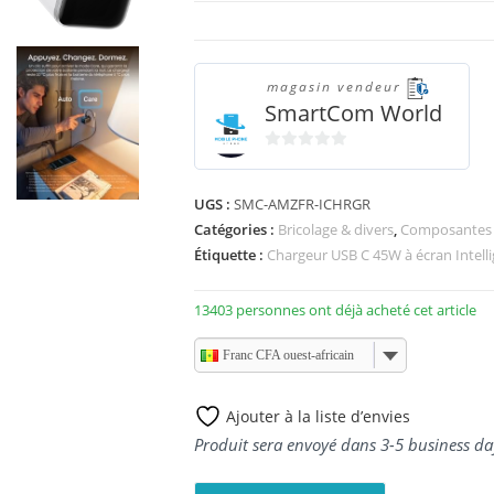
magasin vendeur
SmartCom World
0
s
UGS :
SMC-AMZFR-ICHRGR
u
Catégories :
Bricolage & divers
,
Composantes 
r
5
Étiquette :
Chargeur USB C 45W à écran Intell
13403 personnes ont déjà acheté cet article
Franc CFA ouest-africain
Ajouter à la liste d’envies
Produit sera envoyé dans 3-5 business da