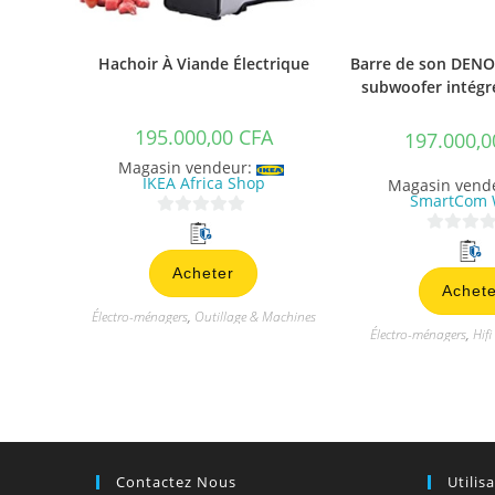
Hachoir À Viande Électrique
Barre de son DENO
subwoofer intégr
195.000,00
CFA
197.000,
Magasin vendeur:
IKEA Africa Shop
Magasin vend
SmartCom 
0
0
s
s
Acheter
u
Achete
u
r
Électro-ménagers
,
Outillage & Machines
r
5
Électro-ménagers
,
Hifi
5
Contactez Nous
Utilis