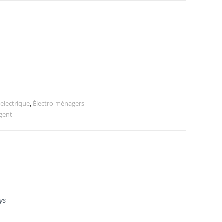
electrique
,
Électro-ménagers
igent
ys