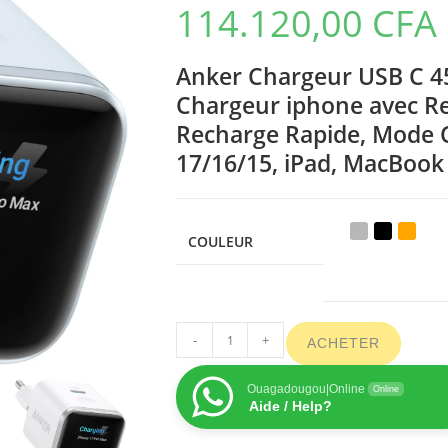
114.120,00
CFA
Anker Chargeur USB C 45
Chargeur iphone avec Re
Recharge Rapide, Mode C
17/16/15, iPad, MacBook 
COULEUR
-
+
ACHETER
Ouagadougou|Online
Online
Aide / Help?