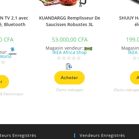
N TV 2.1 avec
KUANDARGG Remplisseur De
SHUUY Ha
é, Bluetooth
Saucisses Robustes 3L
él
00
CFA
53.000,00
CFA
199.
Magasin vendeur:
Magasin
eur:
IKEA Africa Shop
IKEA 
World
0
0
s
s
Acheter
A
u
u
r
r
r
Électro-ménagers
Électro-ménage
5
5
 & Electronique
ateurs Enregistrés
Vendeurs Enregistrés