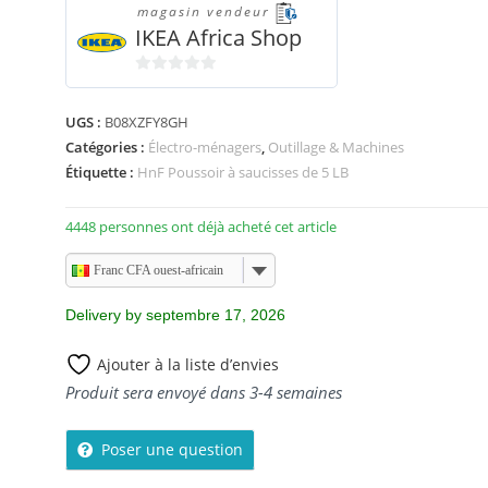
magasin vendeur
IKEA Africa Shop
0
s
UGS :
B08XZFY8GH
u
Catégories :
Électro-ménagers
,
Outillage & Machines
r
Étiquette :
HnF Poussoir à saucisses de 5 LB
5
4448 personnes ont déjà acheté cet article
Franc CFA ouest-africain
Delivery by septembre 17, 2026
Ajouter à la liste d’envies
Produit sera envoyé dans 3-4 semaines
Poser une question