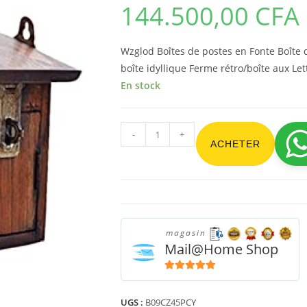
144.500,00
CFA
Wzglod Boîtes de postes en Fonte Boîte d
boîte idyllique Ferme rétro/boîte aux Let
En stock
-
+
ACHETER
magasin
Mail@Home Shop
5
sur 5
UGS :
B09CZ45PCY