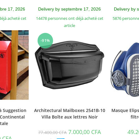
mbre 17, 2026
Delivery by septembre 17, 2026
Delivery by 
éjà acheté cet
14478 personnes ont déjà acheté cet
5876 personne
article
-91%
à Suggestion
Architectural Mailboxes 2541B-10
Masque Elip
Continental
Villa Boîte aux lettres Noir
filt
tale
7.000,00
CFA
49.2
77.400,00
CFA
0
CFA