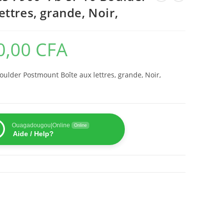
ttres, grande, Noir,
0,00
CFA
ulder Postmount Boîte aux lettres, grande, Noir,
Ouagadougou|Online
Online
Aide / Help?