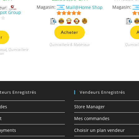
Magasin:
Mail@Home Shop
Magasin:
eur:
pot Group
5
sur 5
Acheter
A
r
Quincaillerie & Matériaux
Quincail
assé
,
Quincaillerie
aux
ateurs Enregistrés
Vendeurs Enregistrés
des
Store Manager
t
Mes commandes
ayments
Choisir un plan vendeur