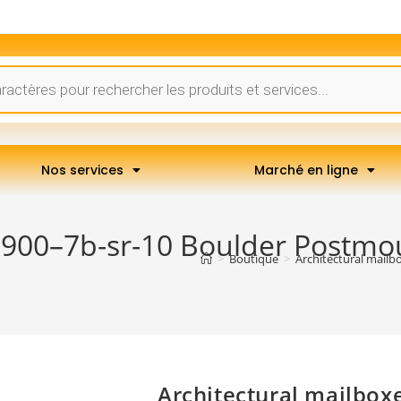
Nos services
Marché en ligne
7900–7b-sr-10 Boulder Postmoun
>
Boutique
>
Architectural mailb
Architectural mailbox