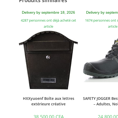
Produits similaires
Delivery by septembre 18, 2026
Delivery by septe
4287 personnes ont déjà acheté cet
1674 personnes ont d
article
article
HXXyuoenf Boîte aux lettres
SAFETY JOGGER Bes
extérieure créative
– Adultes, No
38.500,00
CFA
24.800,0