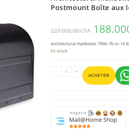
Postmount Boîte aux le
188.00
227.000,00
CFA
Architectural mailboxes 7900–7b-sr-10 Bo
En stock
-
+
ACHETER
magasin
Mail@Home Shop