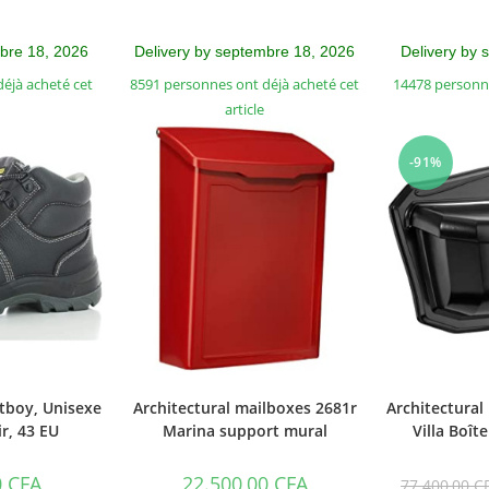
mbre 18, 2026
Delivery by septembre 18, 2026
Delivery by 
éjà acheté cet
8591 personnes ont déjà acheté cet
14478 personne
article
-91%
tboy, Unisexe
Architectural mailboxes 2681r
Architectural
ir, 43 EU
Marina support mural
Villa Boît
0
CFA
22.500,00
CFA
77.400,00
C