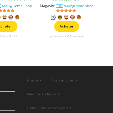
Mail@Home Shop
Magasin:
Mail@Home Shop
5
sur 5
5
sur 5
cheter
Acheter
lerie & Matériaux
Quincaillerie & Matériaux
Home
Nos services
Marché en ligne
Hello, Connectez-vous