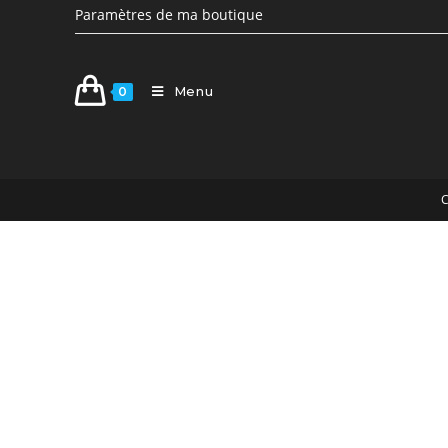
Paramètres de ma boutique
Menu
0
C