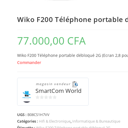
Wiko F200 Téléphone portable 
77.000,00
CFA
Wiko F200 Téléphone portable débloqué 2G (Ecran 2,8 pou
Commander
magasin vendeur
SmartCom World
0
s
UGS :
B08CS1H7VV
u
Catégories :
Hifi & Electronique
,
Informatique & Bureautique
r
5
Étiquette :
Wiko F200 Téléphone portable débloqué 2G