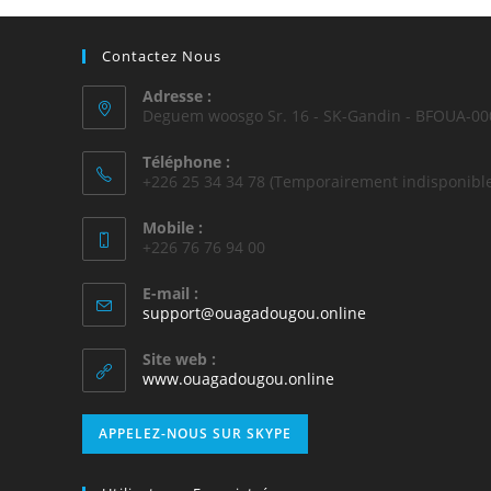
Contactez Nous
Adresse :
Deguem woosgo Sr. 16 - SK-Gandin - BFOUA-00
Téléphone :
+226 25 34 34 78 (Temporairement indisponible
Mobile :
+226 76 76 94 00
E-mail :
support@ouagadougou.online
Site web :
www.ouagadougou.online
APPELEZ-NOUS SUR SKYPE