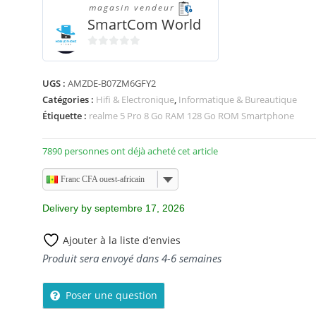
magasin vendeur
SmartCom World
0
s
UGS :
AMZDE-B07ZM6GFY2
u
Catégories :
Hifi & Electronique
,
Informatique & Bureautique
r
5
Étiquette :
realme 5 Pro 8 Go RAM 128 Go ROM Smartphone
7890 personnes ont déjà acheté cet article
Franc CFA ouest-africain
Delivery by septembre 17, 2026
Ajouter à la liste d’envies
Produit sera envoyé dans 4-6 semaines
Poser une question