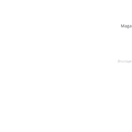
Maga
Bricolage