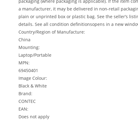
packaging (where packaging is applicable). If the item co
a manufacturer, it may be delivered in non-retail packagi
plain or unprinted box or plastic bag. See the seller’s listin
details.
See all condition definitions
opens in a new windo
Country/Region of Manufacture:
China
Mounting:
Laptop/Portable
MPN:
69450401
Image Colour:
Black & White
Brand:
CONTEC
EAN:
Does not apply