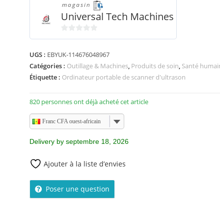
magasin
Universal Tech Machines
0
s
UGS :
EBYUK-114676048967
u
Catégories :
Outillage & Machines
,
Produits de soin
,
Santé humai
r
Étiquette :
Ordinateur portable de scanner d'ultrason
5
820 personnes ont déjà acheté cet article
Franc CFA ouest-africain
Delivery by septembre 18, 2026
Ajouter à la liste d’envies
Poser une question