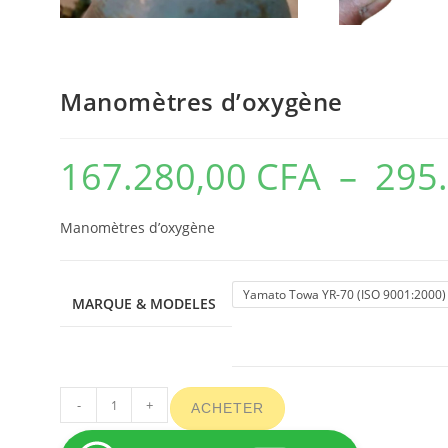
Manomètres d’oxygène
167.280,00
CFA
–
295
Manomètres d’oxygène
Yamato Towa YR-70 (ISO 9001:2000)
MARQUE & MODELES
-
+
ACHETER