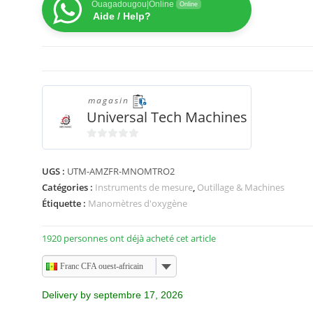
Ouagadougou|Online
Online
Aide / Help?
magasin
Universal Tech Machines
0
s
UGS :
UTM-AMZFR-MNOMTRO2
u
Catégories :
Instruments de mesure
,
Outillage & Machines
r
Étiquette :
Manomètres d'oxygène
5
1920 personnes ont déjà acheté cet article
Franc CFA ouest-africain
Delivery by septembre 17, 2026