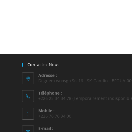
Contactez Nous
Adresse :
Deguem woosgo Sr. 16 - SK-Gandin - BFOUA-00
Téléphone :
+226 25 34 34 78 (Temporairement indisponible
Mobile :
+226 76 76 94 00
E-mail :