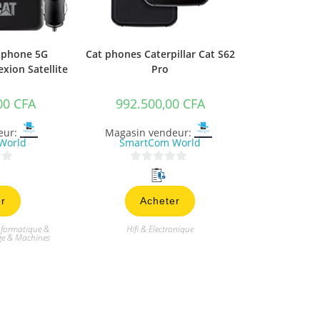
tphone 5G
Cat phones Caterpillar Cat S62
xion Satellite
Pro
,00
CFA
992.500,00
CFA
eur:
Magasin vendeur:
World
SmartCom World
0
s
r
Acheter
u
r
nformatique &
Hifi & Electronique
5
ge & Machines