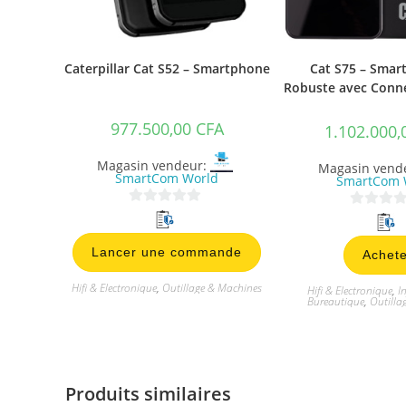
Caterpillar Cat S52 – Smartphone
Cat S75 – Smar
Robuste avec Conne
977.500,00
CFA
1.102.000
Magasin vendeur:
Magasin vend
SmartCom World
SmartCom 
0
0
s
s
Lancer une commande
Achete
u
u
r
r
Hifi & Electronique
,
Outillage & Machines
Hifi & Electronique
,
I
5
5
Bureautique
,
Outilla
Produits similaires