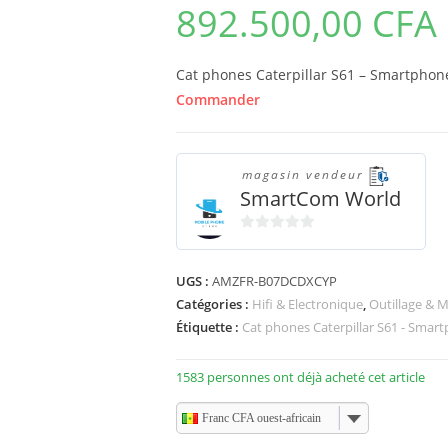
892.500,00
CFA
Cat phones Caterpillar S61 – Smartphon
Commander
magasin vendeur
SmartCom World
0
s
UGS :
AMZFR-B07DCDXCYP
u
Catégories :
Hifi & Electronique
,
Outillage & 
r
5
Étiquette :
Cat phones Caterpillar S61 - Smar
1583 personnes ont déjà acheté cet article
Franc CFA ouest-africain