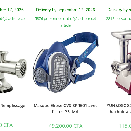
mbre 17, 2026
Delivery by septembre 17, 2026
Delivery by 
déjà acheté cet
5876 personnes ont déjà acheté cet
2812 personne
article
Remplissage
Masque Elipse GVS SPR501 avec
YUN&DSC 80
filtres P3, M/L
hachoir à 
00
CFA
49.200,00
CFA
115.