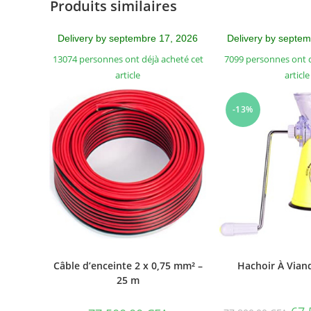
Produits similaires
Delivery by septembre 17, 2026
Delivery by septe
13074 personnes ont déjà acheté cet
7099 personnes ont d
article
article
-13%
Câble d’enceinte 2 x 0,75 mm² –
Hachoir À Vian
25 m