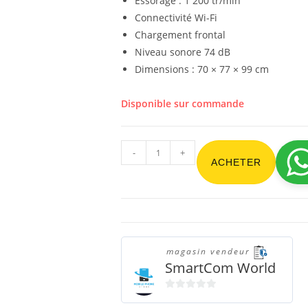
Essorage : 1 200 tr/min
Connectivité Wi-Fi
Chargement frontal
Niveau sonore 74 dB
Dimensions : 70 × 77 × 99 cm
Disponible sur commande
-
+
ACHETER
magasin vendeur
SmartCom World
0