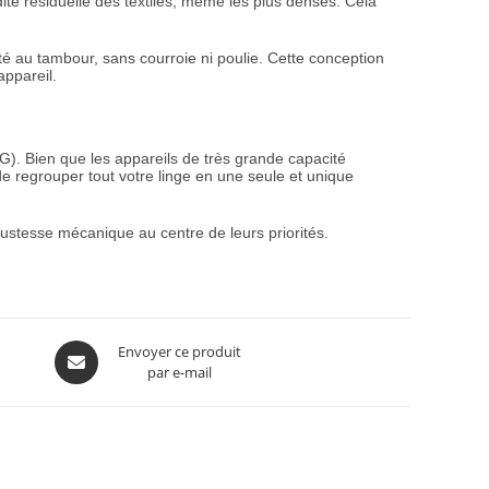
idité résiduelle des textiles, même les plus denses. Cela
é au tambour, sans courroie ni poulie. Cette conception
appareil.
G). Bien que les appareils de très grande capacité
é de regrouper tout votre linge en une seule et unique
bustesse mécanique au centre de leurs priorités.
Envoyer ce produit
par e-mail