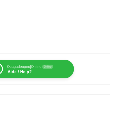
Ouagadougou|Online
Online
Aide / Help?