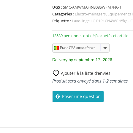
s
UGS :
SMC-AMWMAFR-B08SWFM7N6-1
u
Catégories :
Électro-ménagers
,
Equipements i
r
5
Étiquette :
Lave-linge LG F1P1CN4WC 15kg - Ch
13539 personnes ont déjà acheté cet article
Franc CFA ouest-africain
Delivery by septembre 17, 2026
Ajouter à la liste d’envies
Produit sera envoyé dans 1-2 semaines
Poser une question