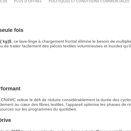
S (0)
PLUS D'OFFRES
POLITIQUES ET CONDITIONS COMMERCIALES
seule fois
{ kg}$
, ce lave-linge à chargement frontal élimine le besoin de multipli
e traiter facilement des pièces textiles volumineuses et lourdes qu’il es
erformant
1CN4WC relève le défi de réduire considérablement la durée des cycle
ement au cœur des fibres textiles, l’appareil optimise les phases de 
ssources sur les programmes du quotidien.
Drive