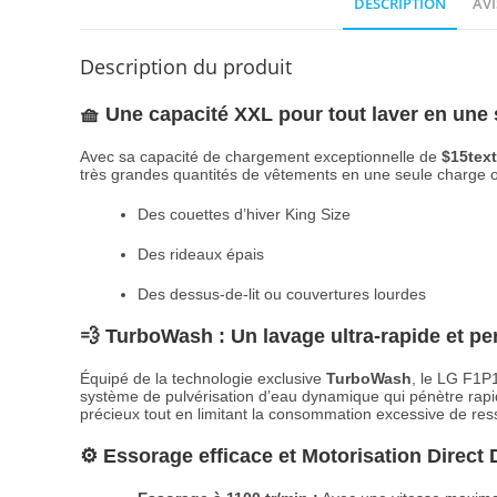
DESCRIPTION
AVI
Description du produit
🧺 Une capacité XXL pour tout laver en une 
Avec sa capacité de chargement exceptionnelle de
$15text
très grandes quantités de vêtements en une seule charge ou d
Des couettes d’hiver King Size
Des rideaux épais
Des dessus-de-lit ou couvertures lourdes
💨 TurboWash : Un lavage ultra-rapide et p
Équipé de la technologie exclusive
TurboWash
, le LG F1P
système de pulvérisation d’eau dynamique qui pénètre rapid
précieux tout en limitant la consommation excessive de re
⚙️ Essorage efficace et Motorisation Direct 