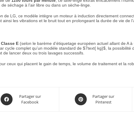
ale de
1100 tours par minute
, ce lave-linge extrait efficacement l’hum
 de séchage à l’air libre ou dans un sèche-linge.
ion de LG, ce modèle intègre un moteur à induction directement connect
insi les vibrations et le bruit tout en prolongeant la durée de vie de l’
é
Classe E
(selon le barème d’étiquetage européen actuel allant de A à 
par cycle complet qu’un modèle standard de
$7text{ kg}$
, la possibilit
t de lancer deux ou trois lavages successifs.
pour ceux qui placent le gain de temps, le volume de traitement et la ro
Partager sur
Partager sur
Facebook
Pinterest