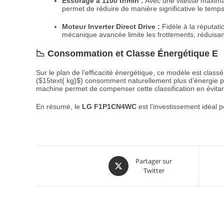
Essorage à 1100 tr/min :
Avec une vitesse maxim
permet de réduire de manière significative le temps
Moteur Inverter Direct Drive :
Fidèle à la réputat
mécanique avancée limite les frottements, réduisant a
📉 Consommation et Classe Énergétique E
Sur le plan de l’efficacité énergétique, ce modèle est class
(
$15text{ kg}$
) consomment naturellement plus d’énergie 
machine permet de compenser cette classification en évitan
En résumé, le
LG F1P1CN4WC
est l’investissement idéal 
Partager sur
Twitter