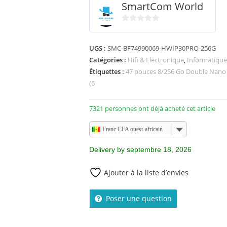
SmartCom World
0
s
UGS :
SMC-BF74990069-HWIP30PRO-256G
u
Catégories :
Hifi & Electronique
,
Informatique
r
5
Étiquettes :
47 pouces 8/256 Go Double Nano 
(6
7321 personnes ont déjà acheté cet article
Franc CFA ouest-africain
Delivery by septembre 18, 2026
Ajouter à la liste d’envies
Poser une question