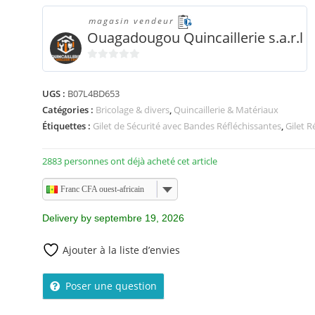
magasin vendeur
Ouagadougou Quincaillerie s.a.r.l
0
s
UGS :
B07L4BD653
u
Catégories :
Bricolage & divers
,
Quincaillerie & Matériaux
r
Étiquettes :
Gilet de Sécurité avec Bandes Réfléchissantes
,
Gilet R
5
2883 personnes ont déjà acheté cet article
Franc CFA ouest-africain
Delivery by septembre 19, 2026
Ajouter à la liste d’envies
Poser une question