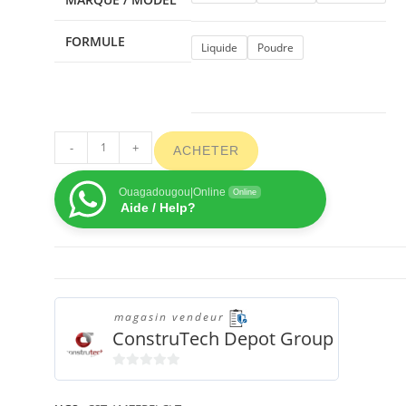
FORMULE
Liquide
Poudre
-
+
ACHETER
Ouagadougou|Online
Online
Aide / Help?
magasin vendeur
ConstruTech Depot Group
0
s