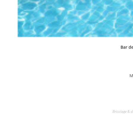
Bar de
M
Bricolage & d