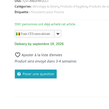
UGS :
CST-AMZFRFLCLT
u
Catégories :
Bricolage & divers
,
Produits d'hygiène
,
Produits de s
r
Étiquette :
Floculants pour Piscine
5
5591 personnes ont déjà acheté cet article
Franc CFA ouest-africain
Delivery by septembre 18, 2026
Ajouter à la liste d’envies
Produit sera envoyé dans 3-4 semaines
Poser une question