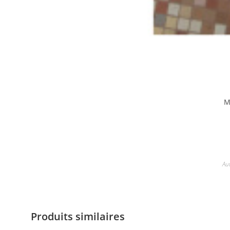
M
Au
Produits similaires