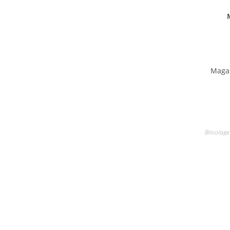
Maga
Bricolage