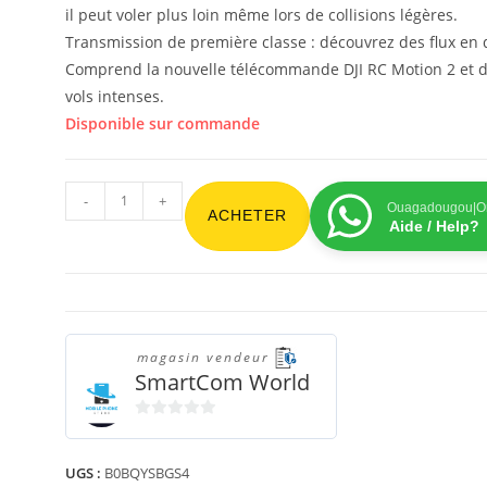
il peut voler plus loin même lors de collisions légères.
Transmission de première classe : découvrez des flux en d
Comprend la nouvelle télécommande DJI RC Motion 2 et des
vols intenses.
Disponible sur commande
-
+
Ouagadougou|On
ACHETER
Aide / Help?
magasin vendeur
SmartCom World
0
s
UGS :
B0BQYSBGS4
u