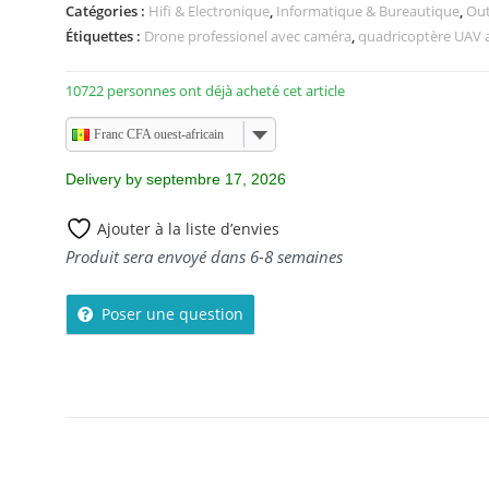
Catégories :
Hifi & Electronique
,
Informatique & Bureautique
,
Out
r
5
Étiquettes :
Drone professionel avec caméra
,
quadricoptère UAV 
10722 personnes ont déjà acheté cet article
Franc CFA ouest-africain
Delivery by septembre 17, 2026
Ajouter à la liste d’envies
Produit sera envoyé dans 6-8 semaines
Poser une question