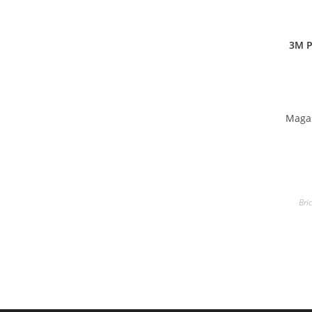
3M P
Maga
Bri