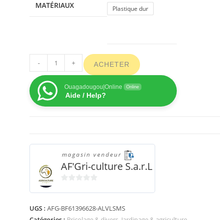
MATÉRIAUX
Plastique dur
-
+
ACHETER
Ouagadougou|Online
Online
Aide / Help?
magasin vendeur
AF'Gri-culture S.a.r.L
0
s
UGS :
AFG-BF61396628-ALVLSMS
u
r
Catégories :
Bricolage & divers
,
Jardinage & agriculture