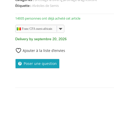
5
Étiquette :
Alvéoles de Semis
14935 personnes ont déjà acheté cet article
Franc CFA ouest-africain
Delivery by septembre 20, 2026
Ajouter à la liste d’envies
Poser une question