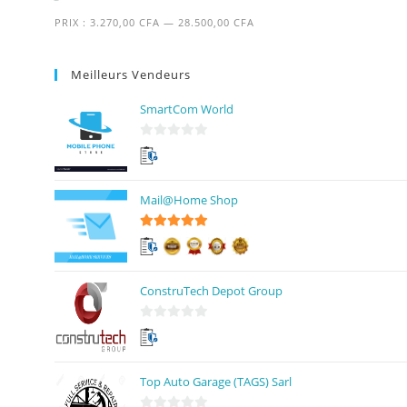
PRIX :
3.270,00 CFA
—
28.500,00 CFA
Meilleurs Vendeurs
SmartCom World
0
s
u
Mail@Home Shop
r
5
5
sur 5
ConstruTech Depot Group
0
s
u
Top Auto Garage (TAGS) Sarl
r
5