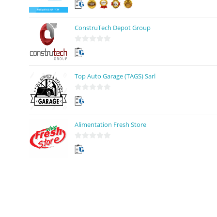
ConstruTech Depot Group
0
s
u
Top Auto Garage (TAGS) Sarl
r
5
0
s
u
Alimentation Fresh Store
r
5
0
s
u
r
5