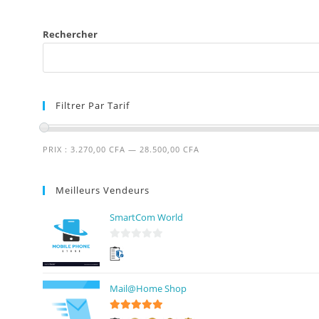
Rechercher
Filtrer Par Tarif
PRIX :
3.270,00 CFA
—
28.500,00 CFA
Meilleurs Vendeurs
SmartCom World
0
s
u
Mail@Home Shop
r
5
5
sur 5