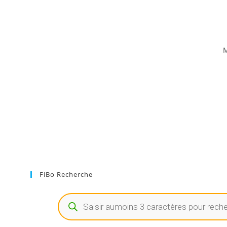
M
FiBo Recherche