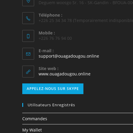
Deguem woosgo Sr. 16 - SK-Gandin - BFOUA-00
Téléphone :
+226 25 34 34 78 (Temporairement indisponible
Mobile :
+226 76 76 94 00
E-mail :
support@ouagadougou.online
Site web :
www.ouagadougou.online
APPELEZ-NOUS SUR SKYPE
Utilisateurs Enregistrés
Commandes
My Wallet