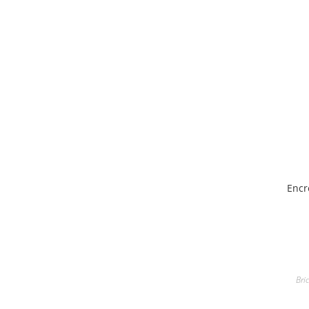
Encr
Bri