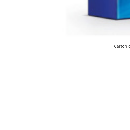
Carton d