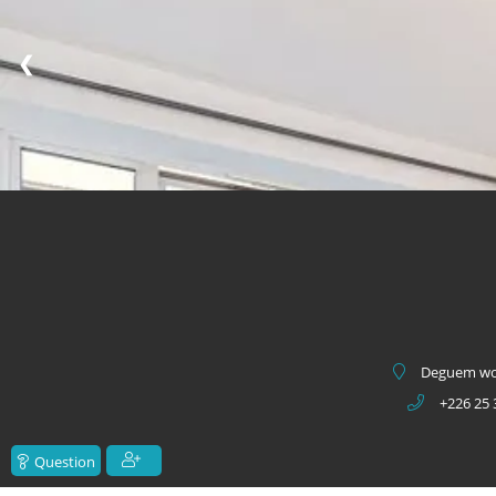
❮
Deguem woo
+226 25 
Question