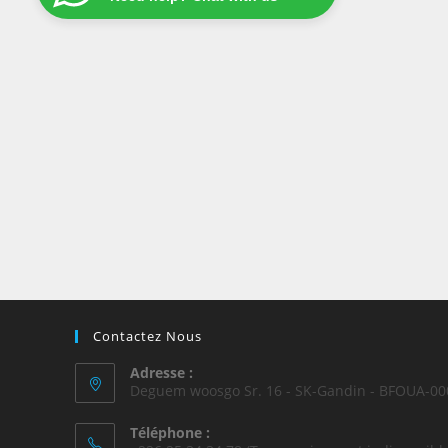
Contactez Nous
Adresse :
Deguem woosgo Sr. 16 - SK-Gandin - BFOUA-00
Téléphone :