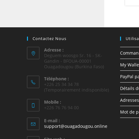
Contactez Nous
Utilis
Adresse :
Comman
Deguem woosgo Sr. 16 - SK-
Gandin - BFOUA-00001
My Walle
Ouagadougou (Burkina Faso)
PayPal p
Téléphone :
+226 25 34 34 78
Détails 
(Temporairement indisponible)
Adresses
Mobile :
+226 76 76 94 00
Mot de p
E-mail :
support@ouagadougou.online