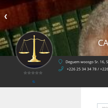
❮
C
Deguem woosgo Sr. 16, 
+226 25 34 34 78 / +22
0
s
u
r
5