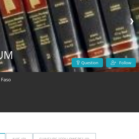
❯
UM
Question
Follow
 Faso