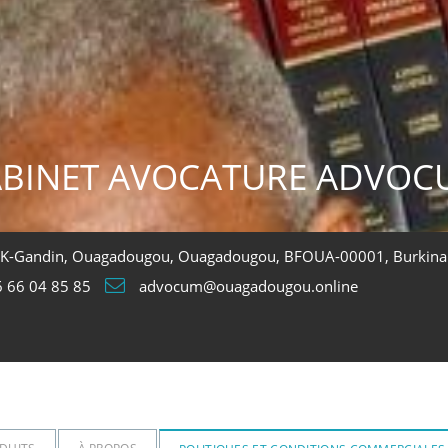
ABINET AVOCATURE ADVOC
SK-Gandin, Ouagadougou, Ouagadougou, BFOUA-00001, Burkina
6 66 04 85 85
advocum@ouagadougou.online