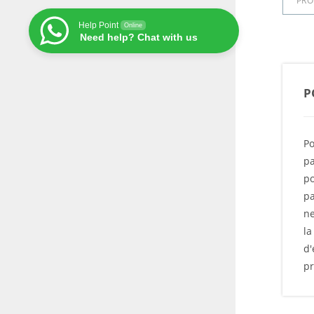
PRO
Help Point
Online
Need help? Chat with us
P
Po
pa
po
pa
ne
la
d'
pr