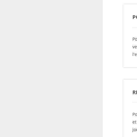
P
Po
ve
l'
R
Po
et
jo