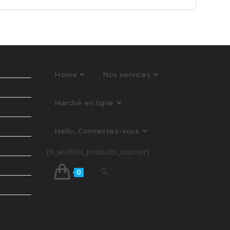
Home
Nos services
Marché en ligne
Hello, Connectez-vous
[ti_wishlist_products_counter]
0