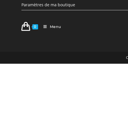
Paramètres de ma boutique
Menu
0
C