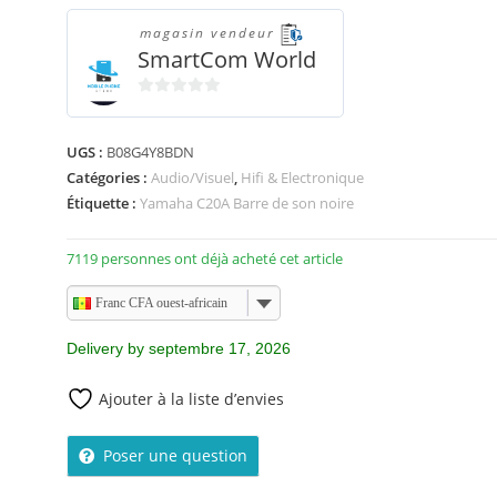
magasin vendeur
SmartCom World
0
s
UGS :
B08G4Y8BDN
u
Catégories :
Audio/Visuel
,
Hifi & Electronique
r
5
Étiquette :
Yamaha C20A Barre de son noire
7119 personnes ont déjà acheté cet article
Franc CFA ouest-africain
Delivery by septembre 17, 2026
Ajouter à la liste d’envies
Poser une question