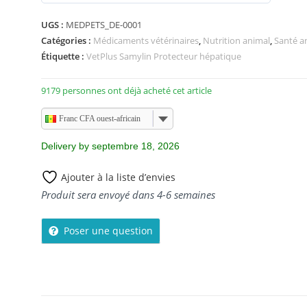
0
s
UGS :
MEDPETS_DE-0001
u
Catégories :
Médicaments vétérinaires
,
Nutrition animal
,
Santé a
r
Étiquette :
VetPlus Samylin Protecteur hépatique
5
9179 personnes ont déjà acheté cet article
Franc CFA ouest-africain
Delivery by septembre 18, 2026
Ajouter à la liste d’envies
Produit sera envoyé dans 4-6 semaines
Poser une question