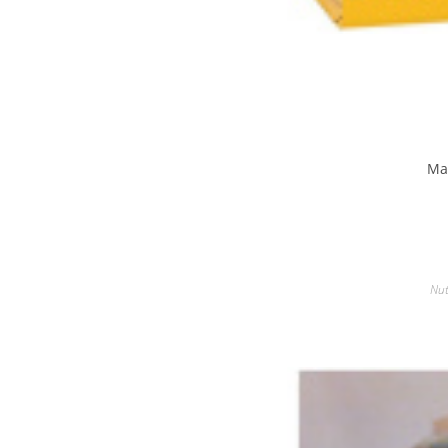
Ma
Nut