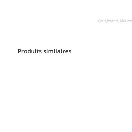
Désinfectants
,
Médicam
Produits similaires