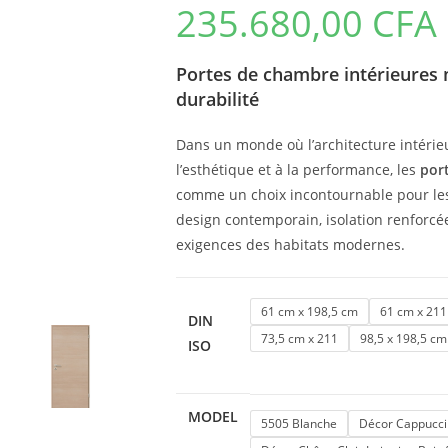
235.680,00
CFA
Portes de chambre intérieures 
durabilité
Dans un monde où l’architecture intérie
l’esthétique et à la performance, les
por
comme un choix incontournable pour les 
design contemporain, isolation renforcé
exigences des habitats modernes.
61 cm x 198,5 cm
61 cm x 21
DIN
73,5 cm x 211
98,5 x 198,5 cm
ISO
MODEL
5505 Blanche
Décor Cappuccin