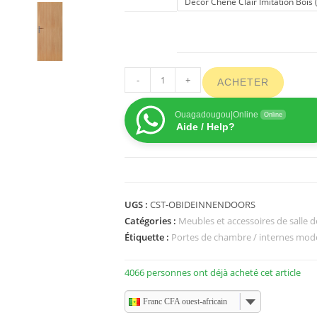
Décor Chêne Clair Imitation Bois
-
+
ACHETER
Ouagadougou|Online
Online
Aide / Help?
UGS :
CST-OBIDEINNENDOORS
Catégories :
Meubles et accessoires de salle d
Étiquette :
Portes de chambre / internes mod
4066 personnes ont déjà acheté cet article
Franc CFA ouest-africain