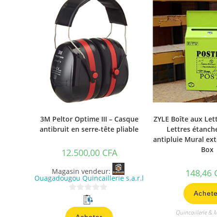
3M Peltor Optime III – Casque
ZYLE Boîte aux Let
antibruit en serre-tête pliable
Lettres étanch
antipluie Mural ext
Box
12.500,00
CFA
Magasin vendeur:
148,46
Ouagadougou Quincaillerie s.a.r.l
Achete
0
s
Quincaillerie & 