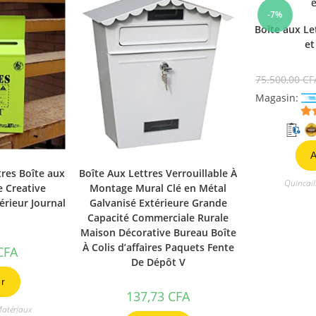
-7%
Boîte aux Let
et
75.500,00
CF
Magasin:
A
tres Boîte aux
Boîte Aux Lettres Verrouillable À
Quincail
e Creative
Montage Mural Clé en Métal
érieur Journal
Galvanisé Extérieure Grande
Capacité Commerciale Rurale
Maison Décorative Bureau Boîte
À Colis d’affaires Paquets Fente
CFA
De Dépôt V
r
137,73
CFA
Matériaux