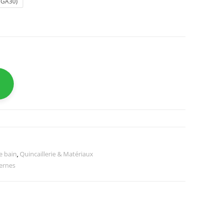
 (GA30)
e bain
,
Quincaillerie & Matériaux
ernes