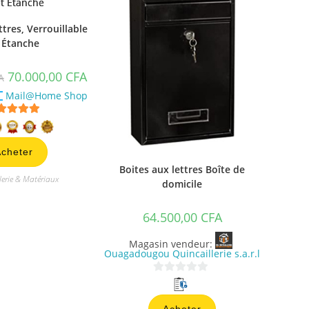
tres, Verrouillable
 Étanche
70.000,00
CFA
A
Mail@Home Shop
5
sur 5
cheter
Boites aux lettres Boîte de
lerie & Matériaux
domicile
64.500,00
CFA
Magasin vendeur:
Ouagadougou Quincaillerie s.a.r.l
0
s