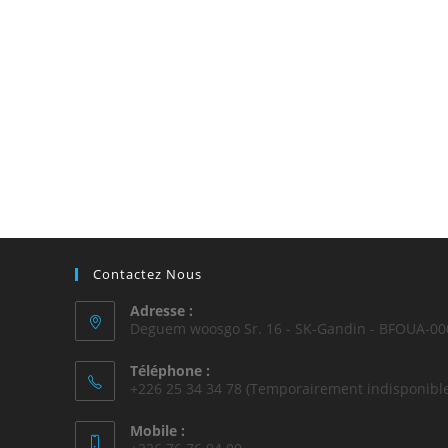
Contactez Nous
Adresse :
Deguem woosgo Sr. 16 - SK-Gandin - BFOUA-00
Téléphone :
+226 25 34 34 78 (Temporairement indisponible
Mobile :