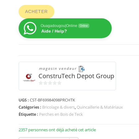
ACHETER
Ouagadougou|Online
Online
Aide / Help?
magasin vendeur
ConstruTech Depot Group
0
s
UGS :
CST-BF69984098PRCHTK
u
Catégories :
Bricolage & divers
,
Quincaillerie & Matériaux
r
Étiquette :
Perches en Bois de Teck
5
2357 personnes ont déjà acheté cet article