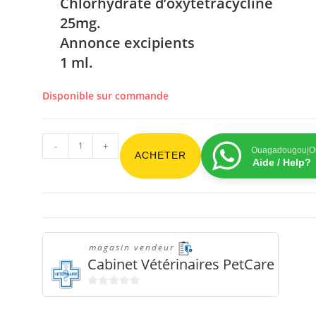
Chlorhydrate d’oxytétracycline
25mg.
Annonce excipients
1 ml.
Disponible sur commande
-
+
Ouagadougou|On
ACHETER
Aide / Help?
magasin vendeur
Cabinet Vétérinaires PetCare
0
s