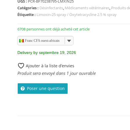
UGS :
PCR-BF70238795-LMXIN25
u
Catégories :
Désinfectants
,
Médicaments vétérinaires
,
Produits d
r
Étiquette :
Limoxin-25 spray / Oxytetracycline 2.5 % spray
5
6708 personnes ont déjà acheté cet article
Franc CFA ouest-africain
Delivery by septembre 19, 2026
Ajouter à la liste d’envies
Produit sera envoyé dans 1 jour ouvrable
Poser une question