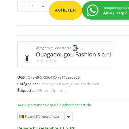
-
+
Ouagadougou|On
ACHETER
Aide / Help?
magasin vendeur
Ouagadougou Fashion s.a.r.l
0
s
UGS :
OFS-BF57336415-78146290ECS
u
Catégories :
Bricolage & divers
,
Produits de soin
r
Étiquette :
L'Encens Spirituel
5
14190 personnes ont déjà acheté cet article
Franc CFA ouest-africain
Delivery by septembre 18, 2026