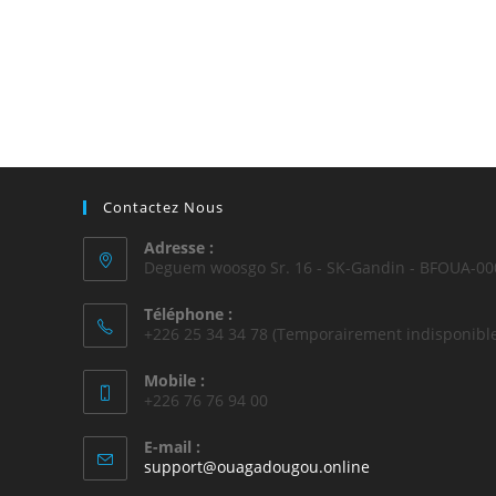
Contactez Nous
Adresse :
Deguem woosgo Sr. 16 - SK-Gandin - BFOUA-00
Téléphone :
+226 25 34 34 78 (Temporairement indisponible
Mobile :
+226 76 76 94 00
E-mail :
support@ouagadougou.online