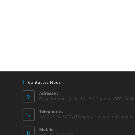
Contactez Nous
Adresse :
Deguem woosgo Sr. 16 - SK-Gandin - BFOUA-00
Téléphone :
+226 25 34 34 78 (Temporairement indisponible
Mobile :
+226 76 76 94 00