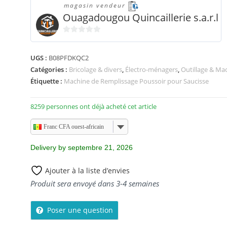
magasin vendeur
Ouagadougou Quincaillerie s.a.r.l
0
s
UGS :
B08PFDKQC2
u
Catégories :
Bricolage & divers
,
Électro-ménagers
,
Outillage & Ma
r
Étiquette :
Machine de Remplissage Poussoir pour Saucisse
5
8259 personnes ont déjà acheté cet article
Franc CFA ouest-africain
Delivery by septembre 21, 2026
Ajouter à la liste d’envies
Produit sera envoyé dans 3-4 semaines
Poser une question