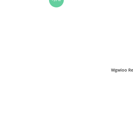
Wgwioo Rem