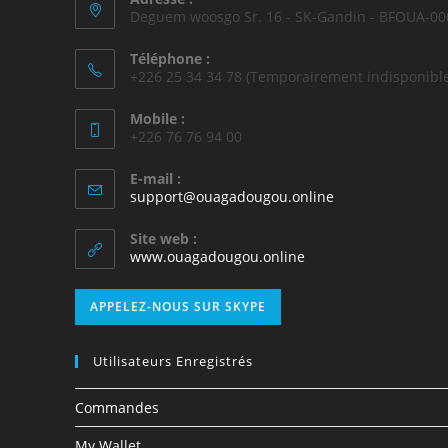
Deguem woosgo Sr. 16 - SK-Gandin - BFOUA-00
Téléphone :
+226 25 34 34 78 (Temporairement indisponible
Mobile :
+226 76 76 94 00
E-mail :
support@ouagadougou.online
Site web :
www.ouagadougou.online
APPELEZ-NOUS SUR SKYPE
Utilisateurs Enregistrés
Commandes
My Wallet