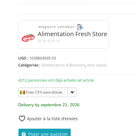
magasin vendeur
Alimentation Fresh Store
0
s
UGS :
1639843935-53
u
Catégories :
Alimentation & Boissons
,
Non classé
r
5
4212 personnes ont déjà acheté cet article
Franc CFA ouest-africain
Delivery by septembre 21, 2026
Ajouter à la liste d’envies
Poser une question