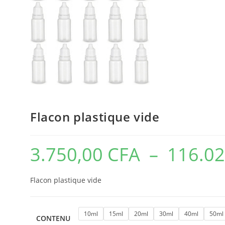
Flacon plastique vide
3.750,00
CFA
–
116.0
Flacon plastique vide
10ml
15ml
20ml
30ml
40ml
50ml
CONTENU