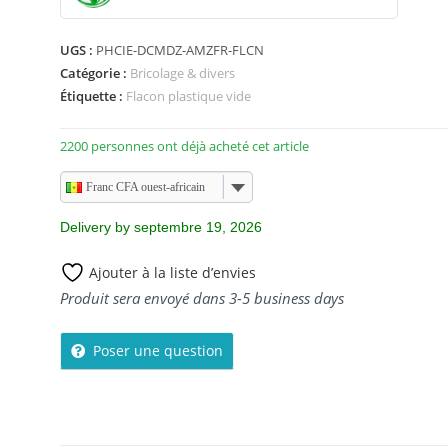
0
s
UGS :
PHCIE-DCMDZ-AMZFR-FLCN
u
Catégorie :
Bricolage & divers
r
Étiquette :
Flacon plastique vide
5
2200 personnes ont déjà acheté cet article
Franc CFA ouest-africain
Delivery by septembre 19, 2026
Ajouter à la liste d’envies
Produit sera envoyé dans 3-5 business days
Poser une question