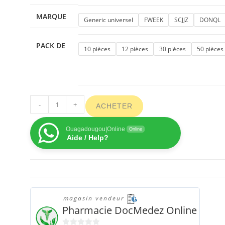
MARQUE
Generic universel
FWEEK
SCJJZ
DONQL
PACK DE
10 pièces
12 pièces
30 pièces
50 pièces
-
+
ACHETER
Ouagadougou|Online
Online
Aide / Help?
magasin vendeur
Pharmacie DocMedez Online